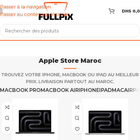
Passer à la navigation
DHS
0,
Passer au contenu principal
Apple Store Maroc
TROUVEZ VOTRE IPHONE, MACBOOK OU IPAD AU MEILLEUR
PRIX. LIVRAISON PARTOUT AU MAROC.
MACBOOK PRO
MACBOOK AIR
IPHONE
IPAD
MAC
AIRP