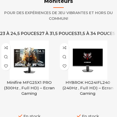
Moniteurs
POUR DES EXPÉRIENCES DE JEU VIBRANTES ET HORS DU
COMMUN!
23 À 24,5 POUCES
27 À 31,5 POUCES
31,5 À 34 POUCES
Minifire MFG25X1 PRO
HYBROK HG24IFL240
(300Hz , Full HD) – Ecran
(240Hz , Full HD) – Ecran
Gaming
Gaming
En stock
En stock