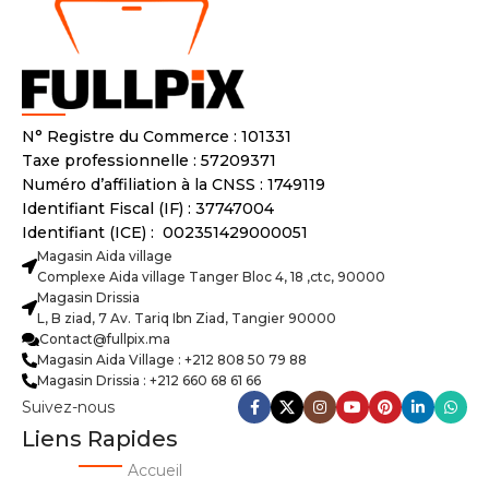
N° Registre du Commerce : 101331
Taxe professionnelle : 57209371
Numéro d’affiliation à la CNSS : 1749119
Identifiant Fiscal (IF) : 37747004
Identifiant (ICE) : 002351429000051
Magasin Aida village
Complexe Aida village Tanger Bloc 4, 18 ,ctc, 90000
Magasin Drissia
L, B ziad, 7 Av. Tariq Ibn Ziad, Tangier 90000
Contact@fullpix.ma
Magasin Aida Village : +212 808 50 79 88
Magasin Drissia : +212 660 68 61 66
Suivez-nous
Liens Rapides
Accueil