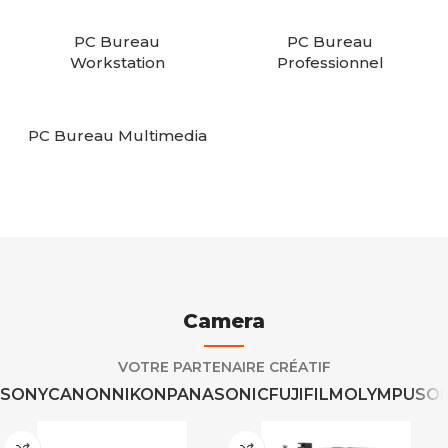
PC Bureau
PC Bureau
Workstation
Professionnel
PC Bureau Multimedia
Camera
VOTRE PARTENAIRE CRÉATIF
SONY
CANON
NIKON
PANASONIC
FUJIFILM
OLYMPUS
O