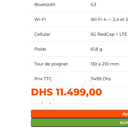
Bluetooth
5.3
Wi-Fi
Wi-Fi 4 — 2,4 et 
Cellular
5G RedCap + LTE
Poids
61,8 g
Tour de poignet
130 a 210 mm
Prix TTC
11499 Dhs
DHS
11.499,00
Aj
Ach