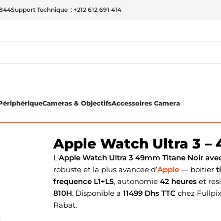
 844
Support Technique : +212 612 691 414
Périphérique
Cameras & Objectifs
Accessoires Camera
49mm (Milanese Loop Large)
Apple Watch Ultra 3 –
L’
Apple Watch Ultra 3 49mm Titane Noir ave
robuste et la plus avancee d’
Apple
— boitier
t
frequence L1+L5
, autonomie
42 heures
et res
810H
. Disponible a
11499 Dhs TTC
chez Fullpix
Rabat.