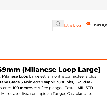
0
Notre blog
DHS
0,
 49mm (Milanese Loop Large)
c Milanese Loop Large
est la montre connectee la plus
itane Grade 5 Noir
, ecran
saphir 3000 nits
, GPS
dual-
istance
100 metres
certifiee plongee. Testee
MIL-STD
 Maroc avec livraison rapide a Tanger, Casablanca et