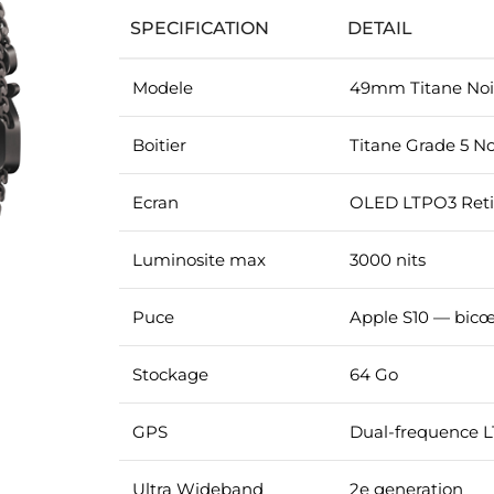
SPECIFICATION
DETAIL
Modele
49mm Titane Noir
Boitier
Titane Grade 5 No
Ecran
OLED LTPO3 Retin
Luminosite max
3000 nits
Puce
Apple S10 — bicœ
Stockage
64 Go
GPS
Dual-frequence L
Ultra Wideband
2e generation