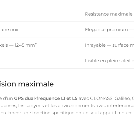
Resistance maximale 
tane noir
Elegance premium —
pixels — 1245 mm²
Inrayable — surface
n
Lisible en plein soleil
ision maximale
e d’un
GPS dual-frequence L1 et L5
avec GLONASS, Galileo, Q
denses, les canyons et les environnements avec interference
 ou lancer une fonction specifique en un seul appui. La puce