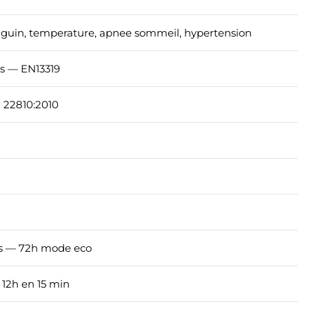
guin, temperature, apnee sommeil, hypertension
s — EN13319
 22810:2010
B
es — 72h mode eco
12h en 15 min