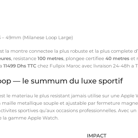
3 – 49mm (Milanese Loop Large)
t la montre connectee la plus robuste et la plus complete d’
eures
, resistance
100 metres
, plongee certifiee
40 metres
et 
 a
11499 Dhs TTC
chez Fullpix Maroc avec livraison 24-48h a 
Loop — le summum du luxe sportif
st le materiau le plus resistant jamais utilise sur une Apple
en maille metallique souple et ajustable par fermeture magne
ctivites sportives qu’aux occasions professionnelles. Avec un
oute la gamme Apple Watch.
IMPACT