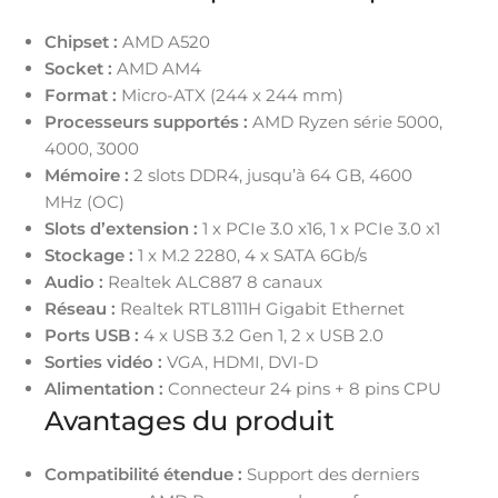
Chipset :
AMD A520
Socket :
AMD AM4
Format :
Micro-ATX (244 x 244 mm)
Processeurs supportés :
AMD Ryzen série 5000,
4000, 3000
Mémoire :
2 slots DDR4, jusqu’à 64 GB, 4600
MHz (OC)
Slots d’extension :
1 x PCIe 3.0 x16, 1 x PCIe 3.0 x1
Stockage :
1 x M.2 2280, 4 x SATA 6Gb/s
Audio :
Realtek ALC887 8 canaux
Réseau :
Realtek RTL8111H Gigabit Ethernet
Ports USB :
4 x USB 3.2 Gen 1, 2 x USB 2.0
Sorties vidéo :
VGA, HDMI, DVI-D
Alimentation :
Connecteur 24 pins + 8 pins CPU
Avantages du produit
Compatibilité étendue :
Support des derniers