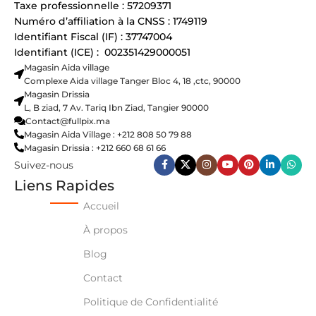
Taxe professionnelle : 57209371
Numéro d’affiliation à la CNSS : 1749119
Identifiant Fiscal (IF) : 37747004
Identifiant (ICE) : 002351429000051
Magasin Aida village
Complexe Aida village Tanger Bloc 4, 18 ,ctc, 90000
Magasin Drissia
L, B ziad, 7 Av. Tariq Ibn Ziad, Tangier 90000
Contact@fullpix.ma
Magasin Aida Village : +212 808 50 79 88
Magasin Drissia : +212 660 68 61 66
Suivez-nous
Liens Rapides
Accueil
À propos
Blog
Contact
Politique de Confidentialité