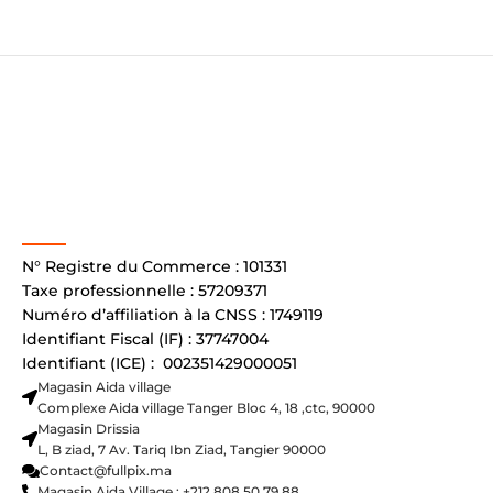
N° Registre du Commerce : 101331
Taxe professionnelle : 57209371
Numéro d’affiliation à la CNSS : 1749119
Identifiant Fiscal (IF) : 37747004
Identifiant (ICE) : 002351429000051
Magasin Aida village
Complexe Aida village Tanger Bloc 4, 18 ,ctc, 90000
Magasin Drissia
L, B ziad, 7 Av. Tariq Ibn Ziad, Tangier 90000
Contact@fullpix.ma
Magasin Aida Village : +212 808 50 79 88