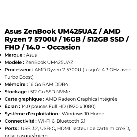
Asus ZenBook UM425UAZ / AMD
Ryzen 7 5700U / 16GB / 512GB SSD /
FHD / 14.0 – Occasion
Marque :
Asus
Modèle :
ZenBook UM425UAZ
Processeur :
AMD Ryzen 7 5700U (jusqu’à 4.3 GHz avec
Turbo Boost)
Mémoire :
16 Go RAM DDR4
Stockage :
512 Go SSD NVMe
Carte graphique :
AMD Radeon Graphics intégrée
Écran :
14.0 pouces Full HD (1920 x 1080)
Système d’exploitation :
Windows 10 Home
Connectivité :
Wi-Fi 6, Bluetooth 5.1
Ports :
USB 3.2, USB-C, HDMI, lecteur de carte microSD,
prise casque/micro