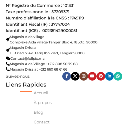
N° Registre du Commerce : 101331
Taxe professionnelle : 57209371
Numéro d’affiliation à la CNSS : 1749119
Identifiant Fiscal (IF) : 37747004
Identifiant (ICE) : 002351429000051
Magasin Aida village
Complexe Aida village Tanger Bloc 4, 18 ,ctc, 90000
Magasin Drissia
L, B ziad, 7 Av. Tariq Ibn Ziad, Tangier 90000
Contact@fullpix.ma
Magasin Aida Village : +212 808 50 79 88
Magasin Drissia : +212 660 68 61 66
Suivez-nous
Liens Rapides
Accueil
À propos
Blog
Contact