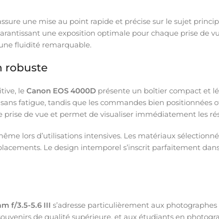
assure une mise au point rapide et précise sur le sujet prin
arantissant une exposition optimale pour chaque prise de vu
ne fluidité remarquable.
n robuste
tive, le
Canon EOS 4000D
présente un boîtier compact et lége
ans fatigue, tandis que les commandes bien positionnées offr
e prise de vue et permet de visualiser immédiatement les rés
même lors d’utilisations intensives. Les matériaux sélectionné
placements. Le design intemporel s’inscrit parfaitement dans l
f/3.5-5.6 III
s’adresse particulièrement aux photographes
 souvenirs de qualité supérieure, et aux étudiants en photog