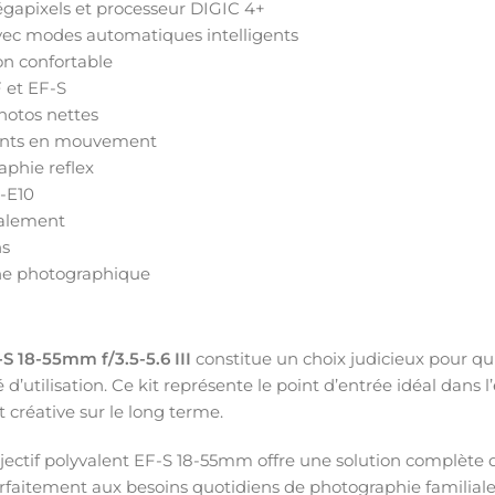
égapixels et processeur DIGIC 4+
avec modes automatiques intelligents
on confortable
 et EF-S
photos nettes
ments en mouvement
aphie reflex
P-E10
ialement
ns
ne photographique
18-55mm f/3.5-5.6 III
constitue un choix judicieux pour qu
é d’utilisation. Ce kit représente le point d’entrée idéal d
 créative sur le long terme.
jectif polyvalent EF-S 18-55mm offre une solution complète qu
faitement aux besoins quotidiens de photographie familiale,