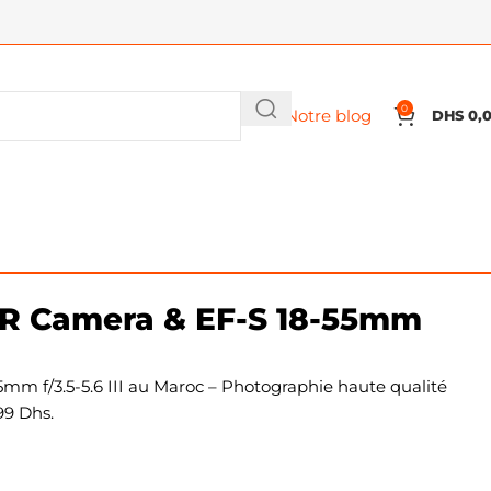
0
Notre blog
DHS
0,
R Camera & EF-S 18-55mm
 f/3.5-5.6 III au Maroc – Photographie haute qualité
99 Dhs.