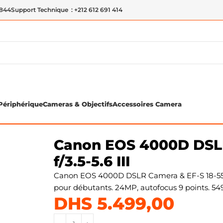
 844
Support Technique : +212 612 691 414
Périphérique
Cameras & Objectifs
Accessoires Camera
EF-S 18-55mm f/3.5-5.6 III
Canon EOS 4000D DSL
f/3.5-5.6 III
Canon EOS 4000D DSLR Camera & EF-S 18-55mm
pour débutants. 24MP, autofocus 9 points. 54
DHS
5.499,00