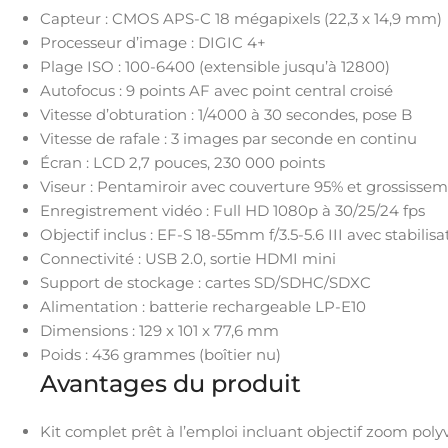
Capteur : CMOS APS-C 18 mégapixels (22,3 x 14,9 mm)
Processeur d’image : DIGIC 4+
Plage ISO : 100-6400 (extensible jusqu’à 12800)
Autofocus : 9 points AF avec point central croisé
Vitesse d’obturation : 1/4000 à 30 secondes, pose B
Vitesse de rafale : 3 images par seconde en continu
Écran : LCD 2,7 pouces, 230 000 points
Viseur : Pentamiroir avec couverture 95% et grossissem
Enregistrement vidéo : Full HD 1080p à 30/25/24 fps
Objectif inclus : EF-S 18-55mm f/3.5-5.6 III avec stabili
Connectivité : USB 2.0, sortie HDMI mini
Support de stockage : cartes SD/SDHC/SDXC
Alimentation : batterie rechargeable LP-E10
Dimensions : 129 x 101 x 77,6 mm
Poids : 436 grammes (boîtier nu)
Avantages du produit
Kit complet prêt à l’emploi incluant objectif zoom po