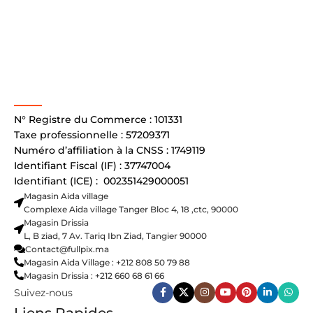
N° Registre du Commerce : 101331
Taxe professionnelle : 57209371
Numéro d’affiliation à la CNSS : 1749119
Identifiant Fiscal (IF) : 37747004
Identifiant (ICE) : 002351429000051
Magasin Aida village
Complexe Aida village Tanger Bloc 4, 18 ,ctc, 90000
Magasin Drissia
L, B ziad, 7 Av. Tariq Ibn Ziad, Tangier 90000
Contact@fullpix.ma
Magasin Aida Village : +212 808 50 79 88
Magasin Drissia : +212 660 68 61 66
Suivez-nous
Liens Rapides