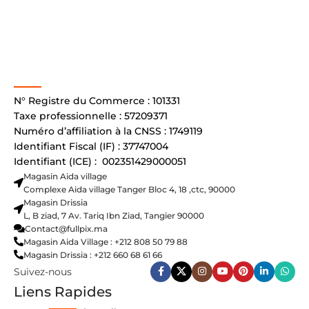
N° Registre du Commerce : 101331
Taxe professionnelle : 57209371
Numéro d’affiliation à la CNSS : 1749119
Identifiant Fiscal (IF) : 37747004
Identifiant (ICE) : 002351429000051
Magasin Aida village
Complexe Aida village Tanger Bloc 4, 18 ,ctc, 90000
Magasin Drissia
L, B ziad, 7 Av. Tariq Ibn Ziad, Tangier 90000
Contact@fullpix.ma
Magasin Aida Village : +212 808 50 79 88
Magasin Drissia : +212 660 68 61 66
Suivez-nous
Liens Rapides