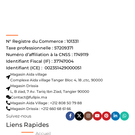
N° Registre du Commerce : 101331
Taxe professionnelle : 57209371
Numéro d’affiliation à la CNSS : 1749119
Identifiant Fiscal (IF) : 37747004
Identifiant (ICE) : 002351429000051
Magasin Aida village
Complexe Aida village Tanger Bloc 4, 18 ,ctc, 90000
Magasin Drissia
L, B ziad, 7 Av. Tariq Ibn Ziad, Tangier 90000
Contact@fullpix.ma
Magasin Aida Village : +212 808 50 79 88
Magasin Drissia : +212 660 68 61 66
Suivez-nous
Liens Rapides
Accueil