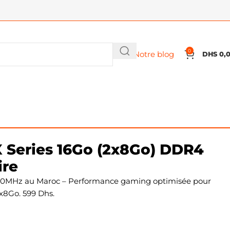
0
Notre blog
DHS
0,
0MHz CL18 – Mémoire
 Series 16Go (2x8Go) DDR4
ire
00MHz au Maroc – Performance gaming optimisée pour
x8Go. 599 Dhs.