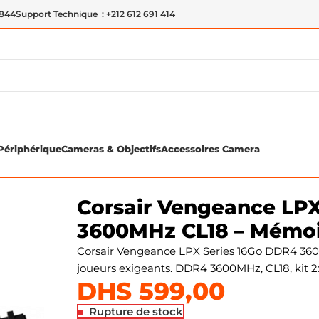
 844
Support Technique : +212 612 691 414
Périphérique
Cameras & Objectifs
Accessoires Camera
DDR4
Corsair Vengeance LPX Series 16Go (2x8Go) DDR4 360
Corsair Vengeance LPX
3600MHz CL18 – Mémo
Corsair Vengeance LPX Series 16Go DDR4 36
joueurs exigeants. DDR4 3600MHz, CL18, kit 2
DHS
599,00
Rupture de stock