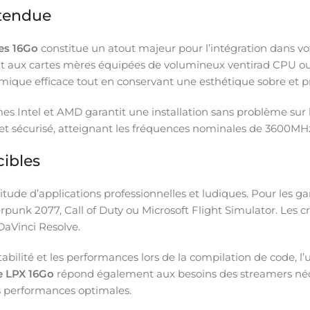
étendue
es 16Go
constitue un atout majeur pour l’intégration dans vo
aux cartes mères équipées de volumineux ventirad CPU ou d
ique efficace tout en conservant une esthétique sobre et pr
es Intel et AMD garantit une installation sans problème sur l
t sécurisé, atteignant les fréquences nominales de 3600MHz 
ibles
tude d’applications professionnelles et ludiques. Pour les ga
 2077, Call of Duty ou Microsoft Flight Simulator. Les cré
aVinci Resolve.
abilité et les performances lors de la compilation de code, l’
e LPX 16Go
répond également aux besoins des streamers né
 performances optimales.