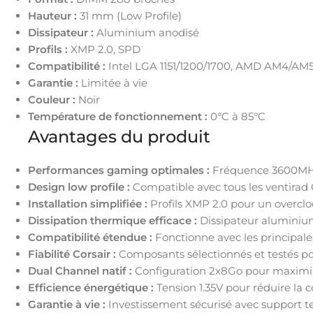
Hauteur :
31 mm (Low Profile)
Dissipateur :
Aluminium anodisé
Profils :
XMP 2.0, SPD
Compatibilité :
Intel LGA 1151/1200/1700, AMD AM4/AM
Garantie :
Limitée à vie
Couleur :
Noir
Température de fonctionnement :
0°C à 85°C
Avantages du produit
Performances gaming optimales :
Fréquence 3600MHz i
Design low profile :
Compatible avec tous les ventirad
Installation simplifiée :
Profils XMP 2.0 pour un overcl
Dissipation thermique efficace :
Dissipateur aluminiu
Compatibilité étendue :
Fonctionne avec les principale
Fiabilité Corsair :
Composants sélectionnés et testés pour
Dual Channel natif :
Configuration 2x8Go pour maximi
Efficience énergétique :
Tension 1.35V pour réduire la
Garantie à vie :
Investissement sécurisé avec support t