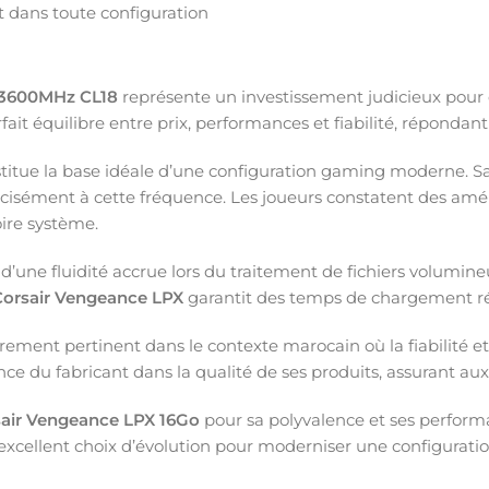
t dans toute configuration
 3600MHz CL18
représente un investissement judicieux pour
it équilibre entre prix, performances et fiabilité, répondant
titue la base idéale d’une configuration gaming moderne. S
cisément à cette fréquence. Les joueurs constatent des amél
oire système.
d’une fluidité accrue lors du traitement de fichiers volumin
orsair Vengeance LPX
garantit des temps de chargement réd
ment pertinent dans le contexte marocain où la fiabilité et l
ce du fabricant dans la qualité de ses produits, assurant aux u
air Vengeance LPX 16Go
pour sa polyvalence et ses perform
excellent choix d’évolution pour moderniser une configurat