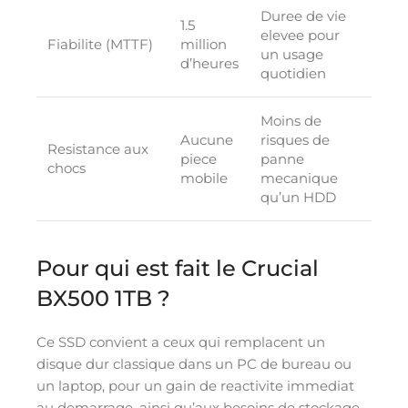
Duree de vie
1.5
elevee pour
Fiabilite (MTTF)
million
un usage
d’heures
quotidien
Moins de
Aucune
risques de
Resistance aux
piece
panne
chocs
mobile
mecanique
qu’un HDD
Pour qui est fait le Crucial
BX500 1TB ?
Ce SSD convient a ceux qui remplacent un
disque dur classique dans un PC de bureau ou
un laptop, pour un gain de reactivite immediat
au demarrage, ainsi qu’aux besoins de stockage