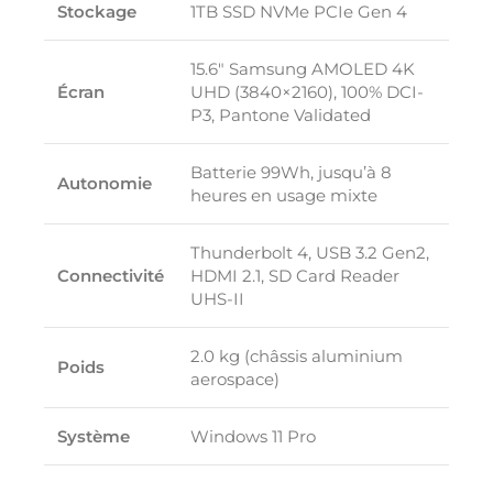
Stockage
1TB SSD NVMe PCIe Gen 4
15.6″ Samsung AMOLED 4K
Écran
UHD (3840×2160), 100% DCI-
P3, Pantone Validated
Batterie 99Wh, jusqu’à 8
Autonomie
heures en usage mixte
Thunderbolt 4, USB 3.2 Gen2,
Connectivité
HDMI 2.1, SD Card Reader
UHS-II
2.0 kg (châssis aluminium
Poids
aerospace)
Système
Windows 11 Pro