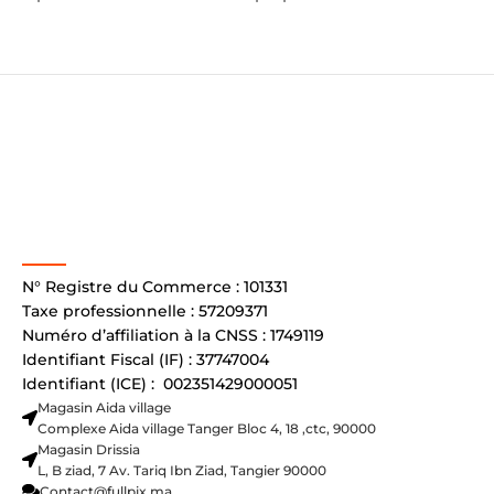
N° Registre du Commerce : 101331
Taxe professionnelle : 57209371
Numéro d’affiliation à la CNSS : 1749119
Identifiant Fiscal (IF) : 37747004
Identifiant (ICE) : 002351429000051
Magasin Aida village
Complexe Aida village Tanger Bloc 4, 18 ,ctc, 90000
Magasin Drissia
L, B ziad, 7 Av. Tariq Ibn Ziad, Tangier 90000
Contact@fullpix.ma