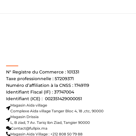
N° Registre du Commerce : 101331
Taxe professionnelle : 57209371
Numéro d’affiliation à la CNSS : 1749119
Identifiant Fiscal (IF) : 37747004
Identifiant (ICE) : 002351429000051
Magasin Aida village
Complexe Aida village Tanger Bloc 4, 18 ,ctc, 90000
Magasin Drissia
L, B ziad, 7 Av. Tariq Ibn Ziad, Tangier 90000
Contact@fullpix.ma
Magasin Aida Village : +212 808 50 79 88