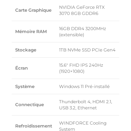
NVIDIA GeForce RTX
Carte Graphique
3070 8GB GDDR6
16GB DDR4 3200MHz
Mémoire RAM
(extensible)
Stockage
1TB NVMe SSD PCIe Gen4
15.6″ FHD IPS 240Hz
Écran
(1920×1080)
Système
Windows 11 Pré-installé
Thunderbolt 4, HDMI 2.1,
Connectique
USB 3.2, Ethernet
WINDFORCE Cooling
Refroidissement
System