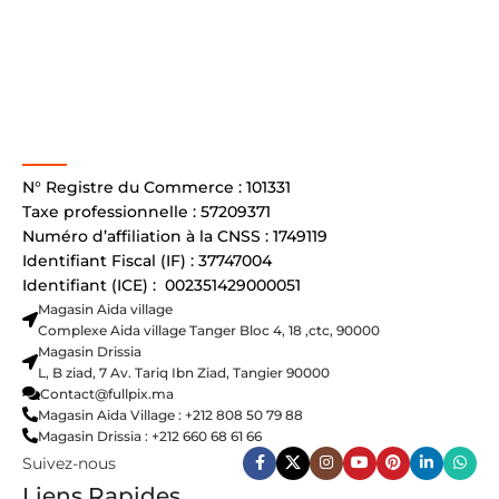
N° Registre du Commerce : 101331
Taxe professionnelle : 57209371
Numéro d’affiliation à la CNSS : 1749119
Identifiant Fiscal (IF) : 37747004
Identifiant (ICE) : 002351429000051
Magasin Aida village
Complexe Aida village Tanger Bloc 4, 18 ,ctc, 90000
Magasin Drissia
L, B ziad, 7 Av. Tariq Ibn Ziad, Tangier 90000
Contact@fullpix.ma
Magasin Aida Village : +212 808 50 79 88
Magasin Drissia : +212 660 68 61 66
Suivez-nous
Liens Rapides