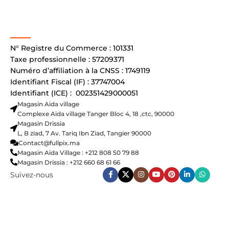
N° Registre du Commerce : 101331
Taxe professionnelle : 57209371
Numéro d’affiliation à la CNSS : 1749119
Identifiant Fiscal (IF) : 37747004
Identifiant (ICE) : 002351429000051
Magasin Aida village
Complexe Aida village Tanger Bloc 4, 18 ,ctc, 90000
Magasin Drissia
L, B ziad, 7 Av. Tariq Ibn Ziad, Tangier 90000
Contact@fullpix.ma
Magasin Aida Village : +212 808 50 79 88
Magasin Drissia : +212 660 68 61 66
Suivez-nous