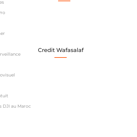
es
Pro
mer
Credit Wafasalaf
rveillance
ovisuel
tuit
s DJI au Maroc