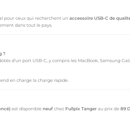
déal pour ceux qui recherchent un
accessoire USB-C de qualit
idement dans tout le pays.
g ?
s dotés d’un port USB-C, y compris les MacBook, Samsung Gala
 prend en charge la charge rapide.
oncé)
est disponible
neuf
chez
Fullpix Tanger
au prix de
89 