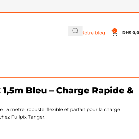
0
Notre blog
DHS
0,
 1,5m Bleu – Charge Rapide &
1,5 mètre, robuste, flexible et parfait pour la charge
 chez Fullpix Tanger.