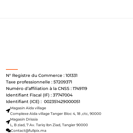
N° Registre du Commerce : 101331
Taxe professionnelle : 57209371
Numéro d’affiliation à la CNSS : 1749119
Identifiant Fiscal (IF) : 37747004
Identifiant (ICE) : 002351429000051
Magasin Aida village
Complexe Aida village Tanger Bloc 4, 18 ,ctc, 90000
Magasin Drissia
L, B ziad, 7 Av. Tariq Ibn Ziad, Tangier 90000
Contact@fullpix.ma