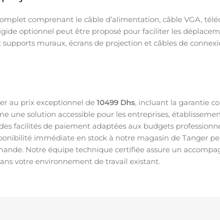
 complet comprenant le câble d’alimentation, câble VGA, tél
 rigide optionnel peut être proposé pour faciliter les déplac
 supports muraux, écrans de projection et câbles de connexi
ger au prix exceptionnel de
10499 Dhs
, incluant la garantie c
me une solution accessible pour les entreprises, établissem
 des facilités de paiement adaptées aux budgets professionne
nibilité immédiate en stock à notre magasin de Tanger perm
 demande. Notre équipe technique certifiée assure un accompa
dans votre environnement de travail existant.