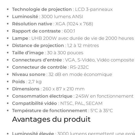
Technologie de projection
: LCD 3-panneaux
Luminosité
: 3000 lumens ANSI
Résolution native
: XGA (1024 x 768)
Rapport de contraste
: 600:1
Lampe
: UHB 200W avec durée de vie de 2000 heures
Distance de projection
: 1,2 à 12 mètres
Taille d’image
: 30 à 300 pouces
Connecteurs d’entrée
: VGA, S-Vidéo, Vidéo composite
Connecteur de contrôle
: RS-232C
Niveau sonore
: 32 dB en mode économique
Poids
: 2,7 kg
Dimensions
: 260 x 87 x 210 mm
Consommation électrique
: 245W en fonctionnement
Compatibilité vidéo
: NTSC, PAL, SECAM
Température de fonctionnement
: 5°C à 35°C
Avantages du produit
Luminosité élevée
: 3000 lumens permettent une proje