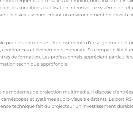
ents fréquents entre salles de réunion, bureaux ou sites clie
 dans les conditions d’utilisation intensive. Le système de 
ent le niveau sonore, créant un environnement de travail co
e pour les entreprises, établissements d’enseignement et o
es, conférences et événements corporate. Sa compatibilité éte
entres de formation. Les professionnels apprécient particulièr
ormation technique approfondie.
ns modernes de projection multimedia. Il dispose d’entrées
 caméscopes et systèmes audio-visuels existants. Le port RS-
alence technique fait du projecteur un investissement durabl