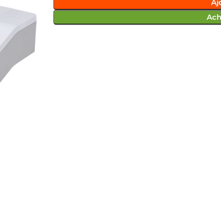
Aj
Ach