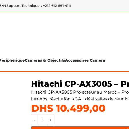
 844
Support Technique : +212 612 691 414
Périphérique
Cameras & Objectifs
Accessoires Camera
 – Projecteur
Hitachi CP-AX3005 – P
Hitachi CP-AX3005 Projecteur au Maroc – Proje
lumens, résolution XGA. Idéal salles de réunio
DHS
10.499,00