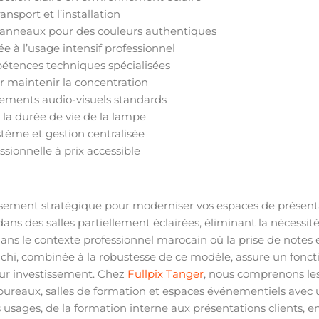
ransport et l’installation
panneaux pour des couleurs authentiques
e à l’usage intensif professionnel
pétences techniques spécialisées
r maintenir la concentration
pements audio-visuels standards
a durée de vie de la lampe
stème et gestion centralisée
sionnelle à prix accessible
ssement stratégique pour moderniser vos espaces de présent
dans des salles partiellement éclairées, éliminant la nécessit
ns le contexte professionnel marocain où la prise de notes et
achi, combinée à la robustesse de ce modèle, assure un fonct
sur investissement. Chez
Fullpix Tanger
, nous comprenons le
ureaux, salles de formation et espaces événementiels avec
usages, de la formation interne aux présentations clients, e