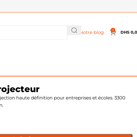
0
Notre blog
DHS
0,
rojecteur
ction haute définition pour entreprises et écoles. 3300
n.