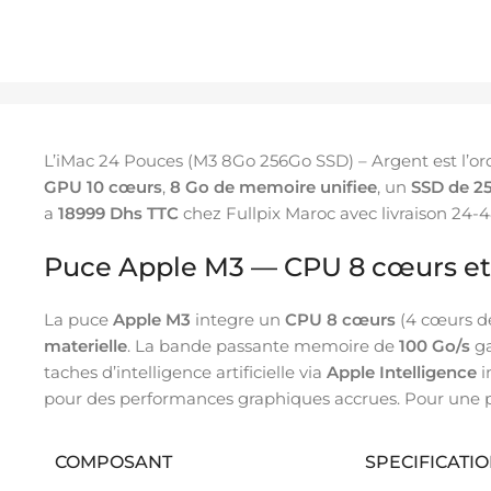
L’iMac 24 Pouces (M3 8Go 256Go SSD) – Argent est l’or
GPU 10 cœurs
,
8 Go de memoire unifiee
, un
SSD de 2
a
18999 Dhs TTC
chez Fullpix Maroc avec livraison 24-
Puce Apple M3 — CPU 8 cœurs et
La puce
Apple M3
integre un
CPU 8 cœurs
(4 cœurs de
materielle
. La bande passante memoire de
100 Go/s
ga
taches d’intelligence artificielle via
Apple Intelligence
i
pour des performances graphiques accrues. Pour une p
COMPOSANT
SPECIFICATI