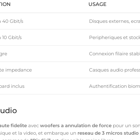
TION
USAGE
 40 Gbit/s
Disques externes, ecr
 10 Gbit/s
Peripheriques et sto
egre
Connexion filaire stab
te impedance
Casques audio profes
ard inclus
Authentification bio
Audio
ute fidelite
avec
woofers a annulation de force
pour un son 
ique et la video, et embarque un
reseau de 3 micros studio