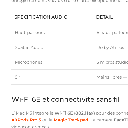
enregistrements vocaux d’une clarte exceptionnelle
SPECIFICATION AUDIO
DETAIL
Haut-parleurs
6 haut-parleur
Spatial Audio
Dolby Atmos
Microphones
3 micros stud
Siri
Mains libres — 
Wi-Fi 6E et connectivite sans fil
L’iMac M3 integre le
Wi-Fi 6E (802.11ax)
pour des connexi
AirPods Pro 3
ou la
Magic Trackpad
. La camera
FaceT
videoconferences.