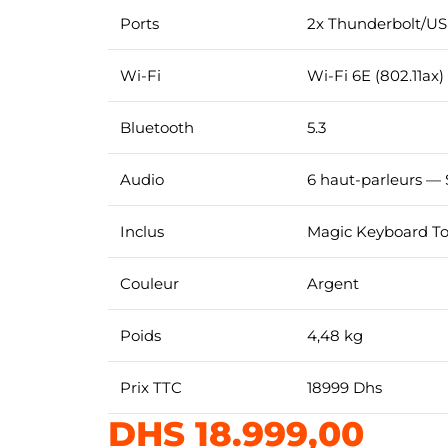
Ports
2x Thunderbolt/US
Wi-Fi
Wi-Fi 6E (802.11ax)
Bluetooth
5.3
Audio
6 haut-parleurs — 
Inclus
Magic Keyboard To
Couleur
Argent
Poids
4,48 kg
Prix TTC
18999 Dhs
DHS
18.999,00