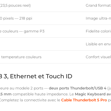
23,5 pouces reel)
Grand format
0 pixels — 218 ppi
Image ultra-n
 de couleurs — gamme P3
Fidelite color
Lisible en e
 temperature couleurs
Confort visue
 3, Ethernet et Touch ID
rieure au modele 2 ports —
deux ports Thunderbolt/USB 4
(j
3,5 mm
compatible haute impedance. Le
Magic Keyboard av
Completez la connectivite avec le
Cable Thunderbolt 5 Pro
po