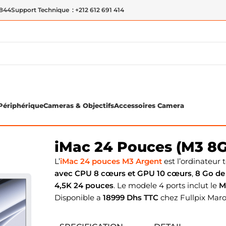
 844
Support Technique : +212 612 691 414
Périphérique
Cameras & Objectifs
Accessoires Camera
 Argent
iMac 24 Pouces (M3 8G
L’
iMac 24 pouces M3 Argent
est l’ordinateur 
avec CPU 8 cœurs et GPU 10 cœurs
,
8 Go de
4,5K 24 pouces
. Le modele 4 ports inclut le
M
Disponible a
18999 Dhs TTC
chez Fullpix Maro