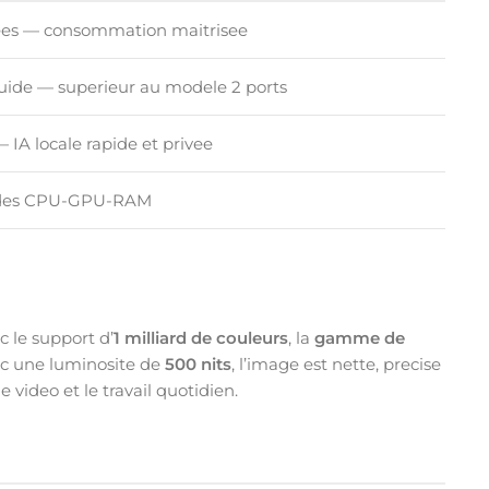
ees — consommation maitrisee
uide — superieur au modele 2 ports
 IA locale rapide et privee
apides CPU-GPU-RAM
 le support d’
1 milliard de couleurs
, la
gamme de
ec une luminosite de
500 nits
, l’image est nette, precise
video et le travail quotidien.