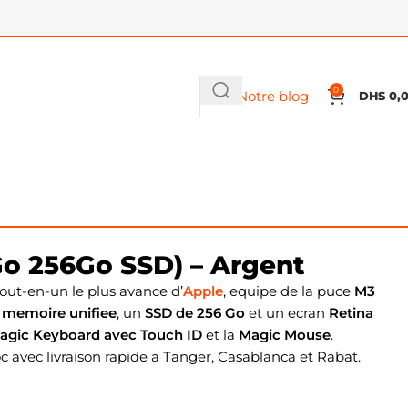
0
Notre blog
DHS
0,
o 256Go SSD) – Argent
tout-en-un le plus avance d’
Apple
, equipe de la puce
M3
 memoire unifiee
, un
SSD de 256 Go
et un ecran
Retina
agic Keyboard avec Touch ID
et la
Magic Mouse
.
c avec livraison rapide a Tanger, Casablanca et Rabat.