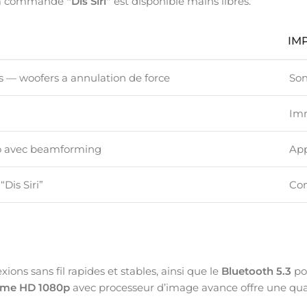
. La commande
“Dis Siri”
est disponible mains libres.
IM
s — woofers a annulation de force
Son
Imm
io avec beamforming
App
“Dis Siri”
Com
ons sans fil rapides et stables, ainsi que le
Bluetooth 5.3
po
ime HD 1080p
avec processeur d’image avance offre une qual