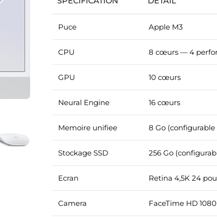
SPECIFICATION
DETAIL
Puce
Apple M3
CPU
8 cœurs — 4 perfor
GPU
10 cœurs
Neural Engine
16 cœurs
Memoire unifiee
8 Go (configurable
Stockage SSD
256 Go (configurabl
Ecran
Retina 4,5K 24 po
Camera
FaceTime HD 108