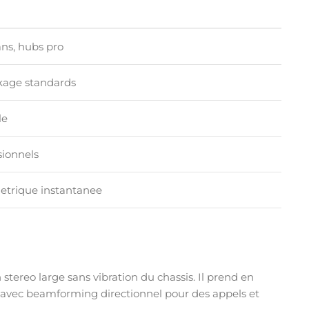
ans, hubs pro
ckage standards
le
sionnels
metrique instantanee
stereo large sans vibration du chassis. Il prend en
avec beamforming directionnel pour des appels et