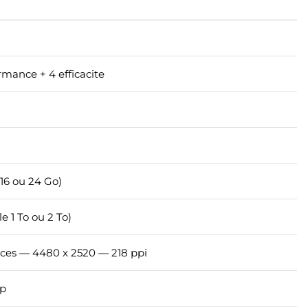
mance + 4 efficacite
 16 ou 24 Go)
e 1 To ou 2 To)
uces — 4480 x 2520 — 218 ppi
0p