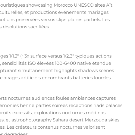
 touristiques showcasing Morocco UNESCO sites Aït
culturelles, et productions événements mariages
tions préservées versus clips planes partiels. Les
résolutions sacrifiées.
es 1/1.3″ (~3x surface versus 1/2.3″ typiques actions
sensibilités ISO élevées 100-6400 native étendue
 capturant simultanément highlights shadows scènes
airages artificiels encombrants batteries lourdes
rts nocturnes audiences foules ambiances captures
rémonies henné parties soirées réceptions riads palaces
ruits excessifs, explorations nocturnes médinas
es, et astrophotography Sahara desert Merzouga skies
tes. Les créateurs contenus nocturnes valorisent
tés dégradées.