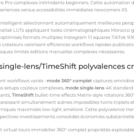
ere Pro complexes intimidants beginners. Cette automation 
eriences versus accessibilités immédiates newcomers X5.
intelligent sélectionnant automatiquement meilleures persp
omatisé LUTs appliquant looks cinématographiques Morocco g
 optimisés formats multiples Instagram 1:1 squares TikTok 9:
 créateurs valorisant efficiences workflows rapides publicat
siques limités éditions manuelles complexes nécessaires.
/single-lens/TimeShift polyvalences c
nt workflows variés :
mode 360° complet
captures omnidirec
ras setups coûteux complexes,
mode single-lens
4K standard 
sants,
TimeShift
bullet-time effects Matrix-style rotations 36
raissant simultanément scènes impossibles twins triplets eff
iques maximisés low-light amélioré. Cette polyvalence tr
ectives investissements consolidés économies substantielle
t virtual tours immobilier 360° complet propriétés explorab