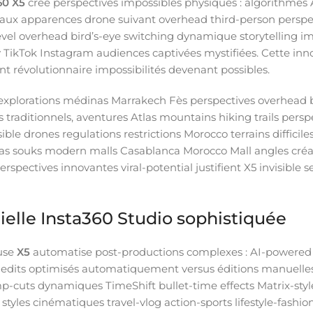
60 X5
crée perspectives impossibles physiques : algorithmes A
 finaux apparences drone suivant overhead third-person pers
vel overhead bird’s-eye switching dynamique storytelling im
thy TikTok Instagram audiences captivées mystifiées. Cette inn
nt révolutionnaire impossibilités devenant possibles.
explorations médinas Marrakech Fès perspectives overhead bi
raditionnels, aventures Atlas mountains hiking trails persp
le drones regulations restrictions Morocco terrains difficiles
dinas souks modern malls Casablanca Morocco Mall angles créa
perspectives innovantes viral-potential justifient X5 invisibl
cielle Insta360 Studio sophistiquée
luse
X5
automatise post-productions complexes : AI-powered
t edits optimisés automatiquement versus éditions manuell
jump-cuts dynamiques TimeShift bullet-time effects Matrix-st
 styles cinématiques travel-vlog action-sports lifestyle-fash