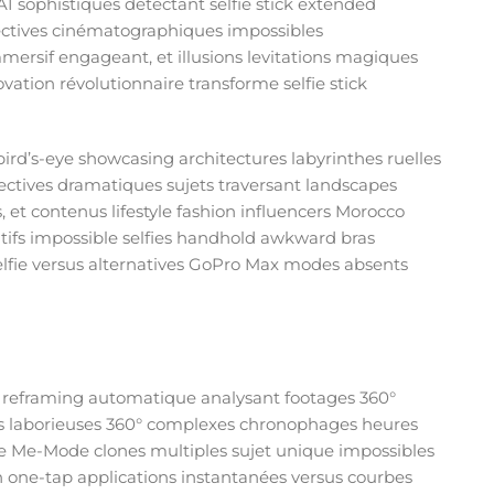
I sophistiqués détectant selfie stick extended
pectives cinématographiques impossibles
mersif engageant, et illusions levitations magiques
ovation révolutionnaire transforme selfie stick
rd’s-eye showcasing architectures labyrinthes ruelles
ectives dramatiques sujets traversant landscapes
, et contenus lifestyle fashion influencers Morocco
tifs impossible selfies handhold awkward bras
e selfie versus alternatives GoPro Max modes absents
 reframing automatique analysant footages 360°
es laborieuses 360° complexes chronophages heures
yle Me-Mode clones multiples sujet unique impossibles
ion one-tap applications instantanées versus courbes