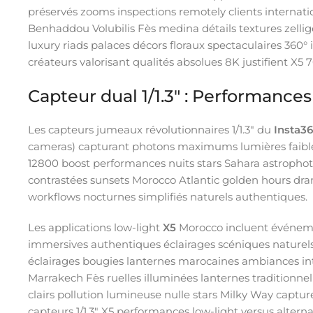
préservés zooms inspections remotely clients internat
Benhaddou Volubilis Fès medina détails textures zell
luxury riads palaces décors floraux spectaculaires 360°
créateurs valorisant qualités absolues 8K justifient X5
Capteur dual 1/1.3″ : Performance
Les capteurs jumeaux révolutionnaires 1/1.3″ du
Insta3
cameras) capturant photons maximums lumières faibles
12800 boost performances nuits stars Sahara astrophot
contrastées sunsets Morocco Atlantic golden hours dram
workflows nocturnes simplifiés naturels authentiques.
Les applications low-light
X5
Morocco incluent événeme
immersives authentiques éclairages scéniques naturels 
éclairages bougies lanternes marocaines ambiances inti
Marrakech Fès ruelles illuminées lanternes tradition
clairs pollution lumineuse nulle stars Milky Way captur
capteurs 1/1.3″ X5 performances low-light versus alterna