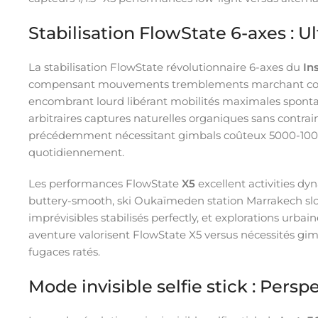
Stabilisation FlowState 6-axes : U
La stabilisation FlowState révolutionnaire 6-axes du
In
compensant mouvements tremblements marchant courant
encombrant lourd libérant mobilités maximales spontan
arbitraires captures naturelles organiques sans contra
précédemment nécessitant gimbals coûteux 5000-1000
quotidiennement.
Les performances FlowState
X5
excellent activities d
buttery-smooth, ski Oukaïmeden station Marrakech slo
imprévisibles stabilisés perfectly, et explorations ur
aventure valorisent FlowState X5 versus nécessités g
fugaces ratés.
Mode invisible selfie stick : Per