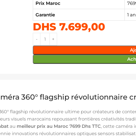
Prix Maroc
769
Garantie
1 a
DHS
7.699,00
Aj
Ach
méra 360° flagship révolutionnaire cré
60° flagship révolutionnaire ultime pour créateurs de conten
rs visuels marocains repoussant frontières créativités tradi
abat
au
meilleur prix au Maroc 7699 Dhs TTC
, cette caméra 
ie innovations révolutionnaires optiques sensors stabilisati