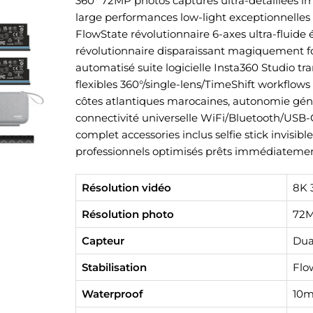
360° 72MP photos captures ultra-détaillées im
large performances low-light exceptionnelles 
FlowState révolutionnaire 6-axes ultra-fluide 
révolutionnaire disparaissant magiquement fo
automatisé suite logicielle Insta360 Studio tr
flexibles 360°/single-lens/TimeShift workflows
côtes atlantiques marocaines, autonomie gé
connectivité universelle WiFi/Bluetooth/USB-C
complet accessories inclus selfie stick invisi
professionnels optimisés prêts immédiatemen
Résolution vidéo
8K 
Résolution photo
72M
Capteur
Dual
Stabilisation
Flo
Waterproof
10m 