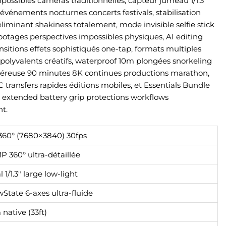
possibles caméras traditionnelles, capteur jumeau 1/1.3″
événements nocturnes concerts festivals, stabilisation
éliminant shakiness totalement, mode invisible selfie stick
otages perspectives impossibles physiques, AI editing
ansitions effets sophistiqués one-tap, formats multiples
 polyvalents créatifs, waterproof 10m plongées snorkeling
néreuse 90 minutes 8K continues productions marathon,
 transfers rapides éditions mobiles, et Essentials Bundle
ble extended battery grip protections workflows
t.
360° (7680×3840) 30fps
P 360° ultra-détaillée
 1/1.3″ large low-light
wState 6-axes ultra-fluide
native (33ft)