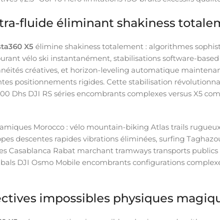
ltra-fluide éliminant shakiness total
sta360 X5
élimine shakiness totalement : algorithmes sophis
 vélo ski instantanément, stabilisations software-based 
éités créatives, et horizon-leveling automatique maintenant
intes positionnements rigides. Cette stabilisation révolutio
0 Dhs DJI RS séries encombrants complexes versus X5 comp
ynamiques Morocco : vélo mountain-biking Atlas trails rugu
pes descentes rapides vibrations éliminées, surfing Taghaz
baines Casablanca Rabat marchant tramways transports publics
imbals DJI Osmo Mobile encombrants configurations complexe
spectives impossibles physiques magiq