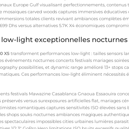
ionaux Europe Gulf visualisant perfectionnements, contenus
ige mosaiques carved woods captures immersives éducatives 
 immersions totales clients revivant ambiances complètes émo
 7699 Dhs versus alternatives 5.7K X4 économiques compromis 
s low-light exceptionnelles nocturnes
60 X5
transforment performances low-light : tailles sensors larg
 événements nocturnes concerts festivals mariages soirées, 
ography possibilities, et dynamic range amélioré 13+ stops
atiques. Ces performances low-light éliminent nécessités écl
nts festivals Mawazine Casablanca Gnaoua Essaouira conce
préservés versus surexposures artificielles flat, mariages cé
mistes romantiques captures sensitivités ISO élevées sans b
nelles shops souks nocturnes ambiances magiques authentiqu
es spectaculaires impossibles cities urbaines lumières parasi
tives 1/2.3″ GoPro Hero limitations ISO bruits excessifs quali