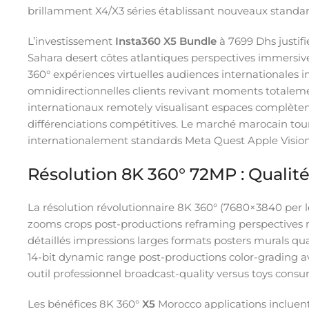
brillamment X4/X3 séries établissant nouveaux standa
L’investissement
Insta360 X5 Bundle
à 7699 Dhs justif
Sahara desert côtes atlantiques perspectives immersiv
360° expériences virtuelles audiences internationales
omnidirectionnelles clients revivant moments totaleme
internationaux remotely visualisant espaces complèt
différenciations compétitives. Le marché marocain tou
internationalement standards Meta Quest Apple Visi
Résolution 8K 360° 72MP : Qualité 
La résolution révolutionnaire 8K 360° (7680×3840 per l
zooms crops post-productions reframing perspectives m
détaillés impressions larges formats posters murals qu
14-bit dynamic range post-productions color-grading a
outil professionnel broadcast-quality versus toys consu
Les bénéfices 8K 360°
X5
Morocco applications incluent