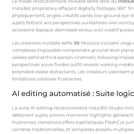
Le mode révolutionnaire invisible selfie stick du
Insta3
Insta360 proprietary effaçant digitally footages 360°
physiquement, angles créatifs variés low-ground eye-le
sujets flottant airs perspectives surréalistes viral-wor
accessoire basique dismissed versus outil créatif puissa
Les créations invisible selfie
X5
Morocco incluent vlogs 
complexes impossible comprendre ground-level planes t
vallées behind third-person cinematic following impossib
perspectives suivis fluides outfit reveals walking mé
extended visible distractants. Les créateurs valorisant 
limitations créatives frustrantes.
AI editing automatisé : Suite logi
La suite AI editing révolutionnaire Insta360 Studio inc
détectant sujets actions moments highlights généran
frustrantes, transitions effets sophistiqués FlashCut 
caméras traditionnelles, et templates presets multiples