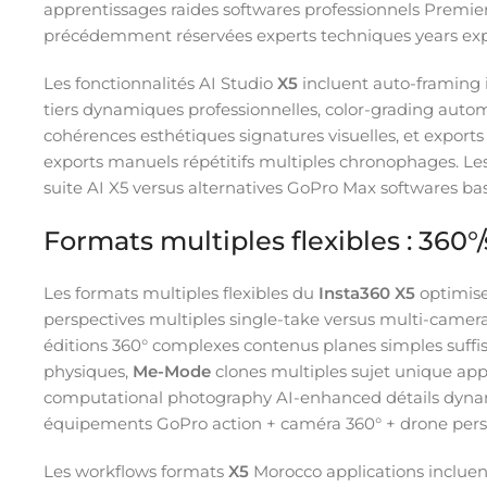
apprentissages raides softwares professionnels Premi
précédemment réservées experts techniques years exp
Les fonctionnalités AI Studio
X5
incluent auto-framing 
tiers dynamiques professionnelles, color-grading aut
cohérences esthétiques signatures visuelles, et exports
exports manuels répétitifs multiples chronophages. Les
suite AI X5 versus alternatives GoPro Max softwares ba
Formats multiples flexibles : 360°
Les formats multiples flexibles du
Insta360 X5
optimise
perspectives multiples single-take versus multi-came
éditions 360° complexes contenus planes simples suffi
physiques,
Me-Mode
clones multiples sujet unique appa
computational photography AI-enhanced détails dynam
équipements GoPro action + caméra 360° + drone persp
Les workflows formats
X5
Morocco applications incluen