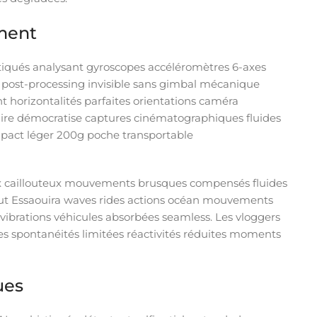
ement
tiqués analysant gyroscopes accéléromètres 6-axes
post-processing invisible sans gimbal mécanique
 horizontalités parfaites orientations caméra
nnaire démocratise captures cinématographiques fluides
act léger 200g poche transportable
eux caillouteux mouvements brusques compensés fluides
out Essaouira waves rides actions océan mouvements
 vibrations véhicules absorbées seamless. Les vloggers
s spontanéités limitées réactivités réduites moments
ues