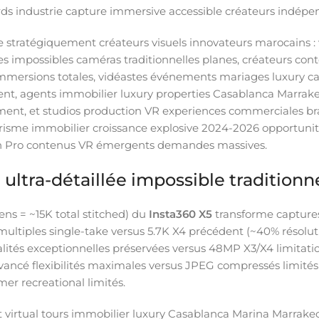
rds industrie capture immersive accessible créateurs indép
ie stratégiquement créateurs visuels innovateurs marocains 
es impossibles caméras traditionnelles planes, créateurs co
 immersions totales, vidéastes événements mariages luxury 
nt, agents immobilier luxury properties Casablanca Marrakec
ement, et studios production VR experiences commerciales 
risme immobilier croissance explosive 2024-2026 opportunit
on Pro contenus VR émergents demandes massives.
ultra-détaillée impossible traditionn
ens = ~15K total stitched) du
Insta360 X5
transforme captures
ultiples single-take versus 5.7K X4 précédent (~40% résolu
alités exceptionnelles préservées versus 48MP X3/X4 limitat
vancé flexibilités maximales versus JPEG compressés limités
mer recreational limités.
 virtual tours immobilier luxury Casablanca Marina Marrake