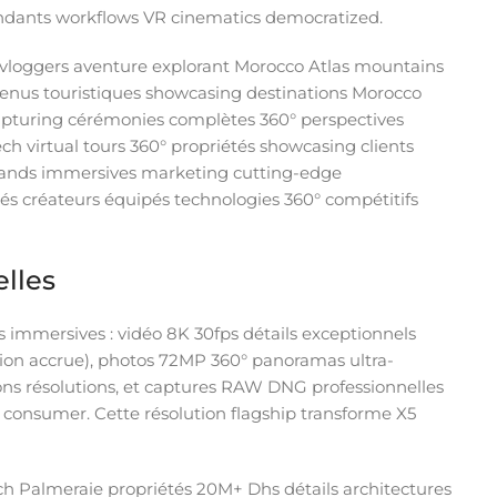
endants workflows VR cinematics democratized.
: vloggers aventure explorant Morocco Atlas mountains
ntenus touristiques showcasing destinations Morocco
capturing cérémonies complètes 360° perspectives
h virtual tours 360° propriétés showcasing clients
brands immersives marketing cutting-edge
és créateurs équipés technologies 360° compétitifs
elles
 immersives : vidéo 8K 30fps détails exceptionnels
tion accrue), photos 72MP 360° panoramas ultra-
ions résolutions, et captures RAW DNG professionnelles
 consumer. Cette résolution flagship transforme X5
ch Palmeraie propriétés 20M+ Dhs détails architectures