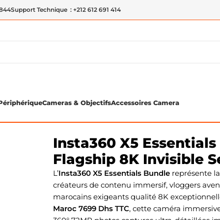
 844
Support Technique : +212 612 691 414
Périphérique
Cameras & Objectifs
Accessoires Camera
0° Flagship 8K Invisible Selfie Stick
Insta360 X5 Essential
Flagship 8K Invisible S
L’
Insta360 X5 Essentials Bundle
représente la
créateurs de contenu immersif, vloggers aven
marocains exigeants qualité 8K exceptionnell
Maroc 7699 Dhs TTC
, cette caméra immersive