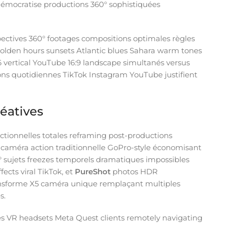
démocratise productions 360° sophistiquées
ectives 360° footages compositions optimales règles
olden hours sunsets Atlantic blues Sahara warm tones
16 vertical YouTube 16:9 landscape simultanés versus
ions quotidiennes TikTok Instagram YouTube justifient
réatives
tionnelles totales reframing post-productions
caméra action traditionnelle GoPro-style économisant
0° sujets freezes temporels dramatiques impossibles
ects viral TikTok, et
PureShot
photos HDR
ansforme X5 caméra unique remplaçant multiples
s.
les VR headsets Meta Quest clients remotely navigating