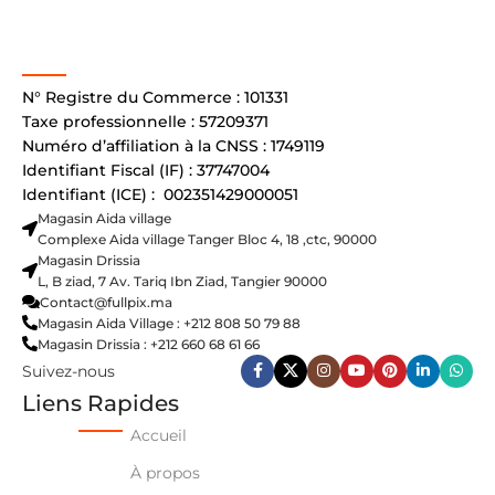
N° Registre du Commerce : 101331
Taxe professionnelle : 57209371
Numéro d’affiliation à la CNSS : 1749119
Identifiant Fiscal (IF) : 37747004
Identifiant (ICE) : 002351429000051
Magasin Aida village
Complexe Aida village Tanger Bloc 4, 18 ,ctc, 90000
Magasin Drissia
L, B ziad, 7 Av. Tariq Ibn Ziad, Tangier 90000
Contact@fullpix.ma
Magasin Aida Village : +212 808 50 79 88
Magasin Drissia : +212 660 68 61 66
Suivez-nous
Liens Rapides
Accueil
À propos