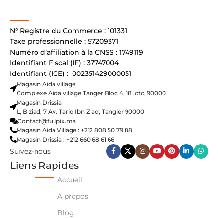
N° Registre du Commerce : 101331
Taxe professionnelle : 57209371
Numéro d’affiliation à la CNSS : 1749119
Identifiant Fiscal (IF) : 37747004
Identifiant (ICE) : 002351429000051
Magasin Aida village
Complexe Aida village Tanger Bloc 4, 18 ,ctc, 90000
Magasin Drissia
L, B ziad, 7 Av. Tariq Ibn Ziad, Tangier 90000
Contact@fullpix.ma
Magasin Aida Village : +212 808 50 79 88
Magasin Drissia : +212 660 68 61 66
Suivez-nous
Liens Rapides
Accueil
À propos
Blog