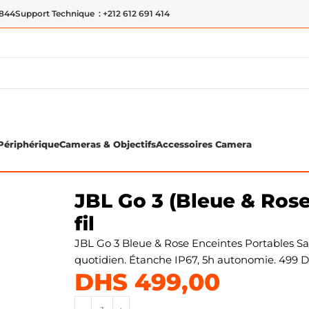
 844
Support Technique : +212 612 691 414
Périphérique
Cameras & Objectifs
Accessoires Camera
e)- Enceintes Portables Sans fil
JBL Go 3 (Bleue & Rose
fil
JBL Go 3 Bleue & Rose Enceintes Portables Sa
quotidien. Étanche IP67, 5h autonomie. 499 Dh
DHS
499,00