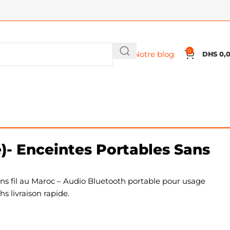
0
Notre blog
DHS
0,
)- Enceintes Portables Sans
ns fil au Maroc – Audio Bluetooth portable pour usage
s livraison rapide.