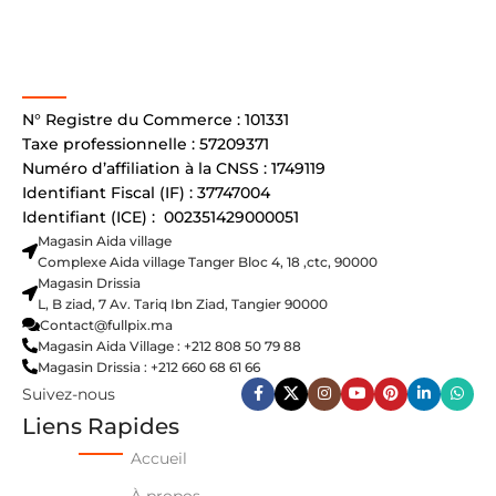
N° Registre du Commerce : 101331
Taxe professionnelle : 57209371
Numéro d’affiliation à la CNSS : 1749119
Identifiant Fiscal (IF) : 37747004
Identifiant (ICE) : 002351429000051
Magasin Aida village
Complexe Aida village Tanger Bloc 4, 18 ,ctc, 90000
Magasin Drissia
L, B ziad, 7 Av. Tariq Ibn Ziad, Tangier 90000
Contact@fullpix.ma
Magasin Aida Village : +212 808 50 79 88
Magasin Drissia : +212 660 68 61 66
Suivez-nous
Liens Rapides
Accueil
À propos