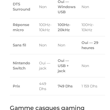
Oui —
DTS
Non
Windows
Non
Surround
USB
Réponse
100Hz-
100Hz-
100Hz-
micro
10kHz
20kHz
10kHz
Oui — 29
Sans fil
Non
Non
heures
Oui —
Nintendo
Oui —
USB +
Non
Switch
jack
jack
449
Prix
749 Dhs
1 159 Dhs
Dhs
Gamme casques gaming