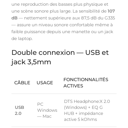
une reproduction des basses plus physique et
une scène sonore plus large. La sensibilité de
107
dB
— nettement supérieure aux 87,5 dB du G335
— assure un niveau sonore confortable même à
faible puissance depuis une manette ou un jack
de laptop.
Double connexion — USB et
jack 3,5mm
FONCTIONNALITÉS
CÂBLE
USAGE
ACTIVES
DTS Headphone:X 2.0
PC
USB
(Windows) + EQ G
Windows
2.0
HUB + impédance
— Mac
active 5 kOhms