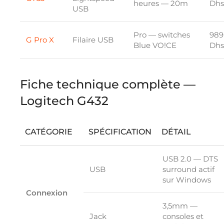
heures — 20m
Dhs
USB
Pro — switches
989
G Pro X
Filaire USB
Blue VO!CE
Dhs
Fiche technique complète —
Logitech G432
CATÉGORIE
SPÉCIFICATION
DÉTAIL
USB 2.0 — DTS
USB
surround actif
sur Windows
Connexion
3,5mm —
Jack
consoles et