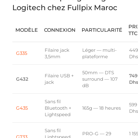
Logitech chez Fullpix Maroc
PRI
MODÈLE
CONNEXION
PARTICULARITÉ
TTC
Filaire jack
Léger — multi-
449
G335
3,5mm
plateforme
Dhs
50mm — DTS
Filaire USB +
749
G432
surround — 107
jack
Dh
dB
Sans fil
599
G435
Bluetooth +
165g — 18 heures
Dhs
Lightspeed
Sans fil
PRO-G — 29
1 15
G733
Lightspeed