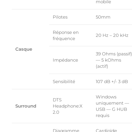
mobile
Pilotes
50mm
Réponse en
20 Hz – 20 kHz
fréquence
Casque
39 Ohms (passif)
Impédance
— 5 kOhms
(actif)
Sensibilité
107 dB +/- 3 dB
Windows
DTS
uniquement —
Surround
Headphone:X
USB — G HUB
2.0
requis
Diagramme
Cardioïde