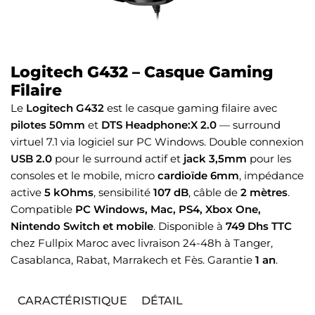
Logitech G432 – Casque Gaming
Filaire
Le
Logitech G432
est le casque gaming filaire avec
pilotes 50mm
et
DTS Headphone:X 2.0
— surround
virtuel 7.1 via logiciel sur PC Windows. Double connexion
USB 2.0
pour le surround actif et
jack 3,5mm
pour les
consoles et le mobile, micro
cardioïde 6mm
, impédance
active
5 kOhms
, sensibilité
107 dB
, câble de
2 mètres
.
Compatible
PC Windows, Mac, PS4, Xbox One,
Nintendo Switch et mobile
. Disponible à
749 Dhs TTC
chez Fullpix Maroc avec livraison 24-48h à Tanger,
Casablanca, Rabat, Marrakech et Fès. Garantie
1 an
.
CARACTÉRISTIQUE
DÉTAIL