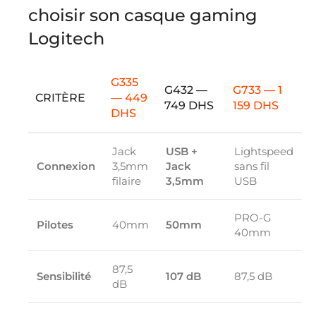
choisir son casque gaming
Logitech
G335
G432 —
G733 — 1
CRITÈRE
— 449
749 DHS
159 DHS
DHS
Jack
USB +
Lightspeed
Connexion
3,5mm
Jack
sans fil
filaire
3,5mm
USB
PRO-G
Pilotes
40mm
50mm
40mm
87,5
Sensibilité
107 dB
87,5 dB
dB