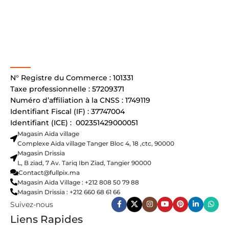
N° Registre du Commerce : 101331
Taxe professionnelle : 57209371
Numéro d’affiliation à la CNSS : 1749119
Identifiant Fiscal (IF) : 37747004
Identifiant (ICE) : 002351429000051
Magasin Aida village
Complexe Aida village Tanger Bloc 4, 18 ,ctc, 90000
Magasin Drissia
L, B ziad, 7 Av. Tariq Ibn Ziad, Tangier 90000
Contact@fullpix.ma
Magasin Aida Village : +212 808 50 79 88
Magasin Drissia : +212 660 68 61 66
Suivez-nous
Liens Rapides