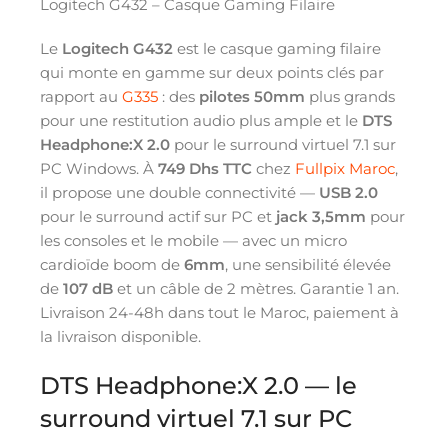
Logitech G432 – Casque Gaming Filaire
Le
Logitech G432
est le casque gaming filaire
qui monte en gamme sur deux points clés par
rapport au
G335
: des
pilotes 50mm
plus grands
pour une restitution audio plus ample et le
DTS
Headphone:X 2.0
pour le surround virtuel 7.1 sur
PC Windows. À
749 Dhs TTC
chez
Fullpix Maroc
,
il propose une double connectivité —
USB 2.0
pour le surround actif sur PC et
jack 3,5mm
pour
les consoles et le mobile — avec un micro
cardioïde boom de
6mm
, une sensibilité élevée
de
107 dB
et un câble de 2 mètres. Garantie 1 an.
Livraison 24-48h dans tout le Maroc, paiement à
la livraison disponible.
DTS Headphone:X 2.0 — le
surround virtuel 7.1 sur PC