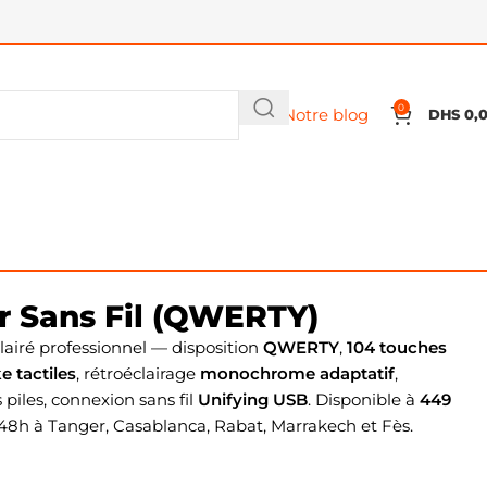
0
Notre blog
DHS
0,
r Sans Fil (QWERTY)
éclairé professionnel — disposition
QWERTY
,
104 touches
e tactiles
, rétroéclairage
monochrome adaptatif
,
piles, connexion sans fil
Unifying USB
. Disponible à
449
-48h à Tanger, Casablanca, Rabat, Marrakech et Fès.