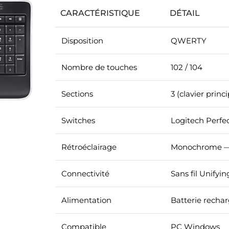
CARACTÉRISTIQUE
DÉTAIL
Disposition
QWERTY
Nombre de touches
102 / 104
Sections
3 (clavier prin
Switches
Logitech Perfec
Rétroéclairage
Monochrome — 
Connectivité
Sans fil Unify
Alimentation
Batterie recha
Compatible
PC Windows