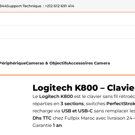
 844
Support Technique : +212 612 691 414
Périphérique
Cameras & Objectifs
Accessoires Camera
Sans Fil (QWERTY)
Logitech K800 – Clavie
Le
Logitech K800
est le clavier sans fil rétro
réparties en
3 sections
, switches
PerfectStrok
recharge via
USB et USB-C
sans remplacer les 
Dhs TTC
chez Fullpix Maroc avec livraison 24
Garantie
1 an
.