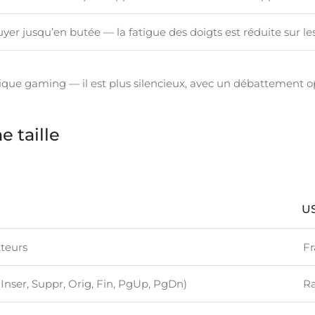
yer jusqu’en butée — la fatigue des doigts est réduite sur le
nique gaming — il est plus silencieux, avec un débattement o
e taille
U
teurs
Fr
(Inser, Suppr, Orig, Fin, PgUp, PgDn)
Ra