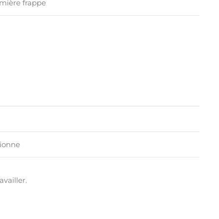
emière frappe
tionne
vailler.