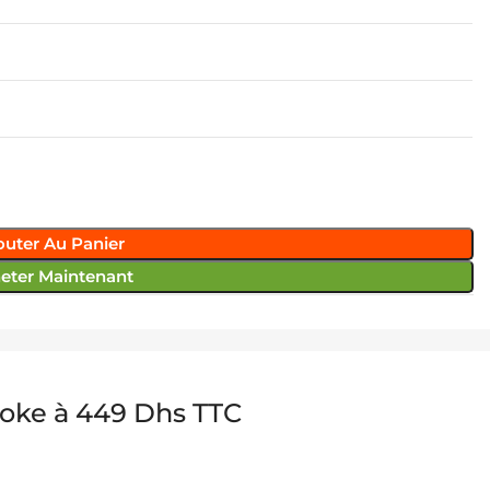
outer Au Panier
eter Maintenant
troke à 449 Dhs TTC