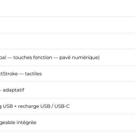
cipal — touches fonction — pavé numérique)
tStroke — tactiles
adaptatif
ing USB + recharge USB / USB-C
rgeable intégrée