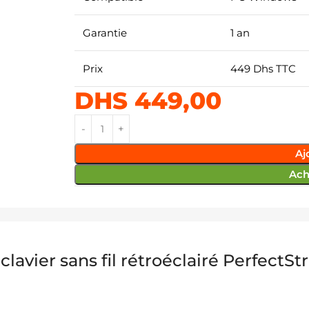
Garantie
1 an
Prix
449 Dhs TTC
DHS
449,00
Aj
Ach
 clavier sans fil rétroéclairé PerfectS