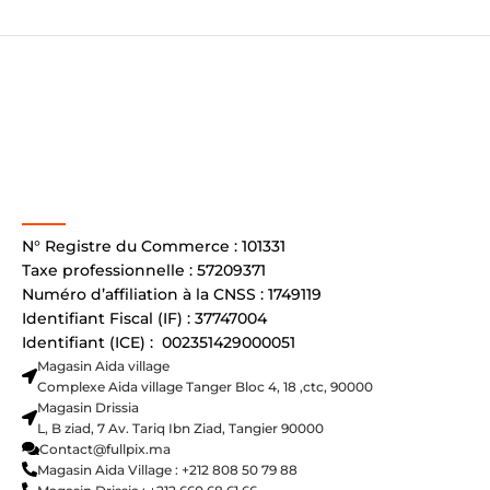
N° Registre du Commerce : 101331
Taxe professionnelle : 57209371
Numéro d’affiliation à la CNSS : 1749119
Identifiant Fiscal (IF) : 37747004
Identifiant (ICE) : 002351429000051
Magasin Aida village
Complexe Aida village Tanger Bloc 4, 18 ,ctc, 90000
Magasin Drissia
L, B ziad, 7 Av. Tariq Ibn Ziad, Tangier 90000
Contact@fullpix.ma
Magasin Aida Village : +212 808 50 79 88