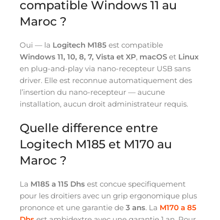
compatible Windows 11 au
Maroc ?
Oui — la
Logitech M185
est compatible
Windows 11, 10, 8, 7, Vista et XP
,
macOS
et
Linux
en plug-and-play via nano-recepteur USB sans
driver. Elle est reconnue automatiquement des
l’insertion du nano-recepteur — aucune
installation, aucun droit administrateur requis.
Quelle difference entre
Logitech M185 et M170 au
Maroc ?
La
M185 a 115 Dhs
est concue specifiquement
pour les droitiers avec un grip ergonomique plus
prononce et une garantie de
3 ans
. La
M170 a 85
Dhs
est ambidextre avec une garantie 1 an. Pour