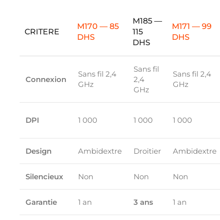
M185 —
M170 — 85
M171 — 99
CRITERE
115
DHS
DHS
DHS
Sans fil
Sans fil 2,4
Sans fil 2,4
Connexion
2,4
GHz
GHz
GHz
DPI
1 000
1 000
1 000
Design
Ambidextre
Droitier
Ambidextre
Silencieux
Non
Non
Non
Garantie
1 an
3 ans
1 an