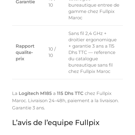
Garantie
10
bureautique entree de
gamme chez Fullpix
Maroc
Sans fil 2,4 GHz +
droitier ergonomique
Rapport
+ garantie 3 ans a 115
10 /
qualite-
Dhs TTC — reference
10
prix
du catalogue
bureautique sans fil
chez Fullpix Maroc
La
Logitech M185
a
115 Dhs TTC
chez Fullpix
Maroc. Livraison 24-48h, paiement a la livraison.
Garantie 3 ans.
L’avis de l’equipe Fullpix