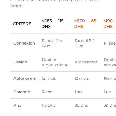
8mm :
M185 — 115
M170 — 85
M90 
CRITERE
DHS
DHS
DHS
Sans fil 2,4
Sans fil 2,4
Connexion
Filair
GHz
GHz
Droitier
Droiti
Design
Ambidextre
ergonomique
ergon
Autonomie
12 mois
12 mois
Illimi
Garantie
3 ans
1 an
1 an
Prix
115 Dhs
85 Dhs
39 Dh