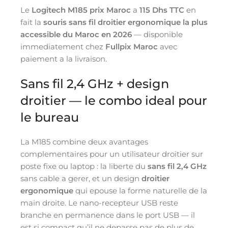
Le
Logitech M185 prix Maroc
a
115 Dhs TTC
en
fait la
souris sans fil droitier ergonomique la plus
accessible du Maroc en 2026
— disponible
immediatement chez
Fullpix Maroc
avec
paiement a la livraison.
Sans fil 2,4 GHz + design
droitier — le combo ideal pour
le bureau
La M185 combine deux avantages
complementaires pour un utilisateur droitier sur
poste fixe ou laptop : la liberte du
sans fil 2,4 GHz
sans cable a gerer, et un design
droitier
ergonomique
qui epouse la forme naturelle de la
main droite. Le nano-recepteur USB reste
branche en permanence dans le port USB — il
est si compact qu’il ne depasse pas de plus de