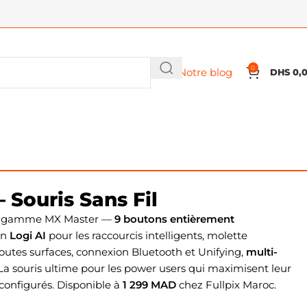
0
Notre blog
DHS
0,
 Souris Sans Fil
la gamme MX Master —
9 boutons entièrement
on
Logi AI
pour les raccourcis intelligents, molette
outes surfaces, connexion Bluetooth et Unifying,
multi-
 La souris ultime pour les power users qui maximisent leur
 configurés. Disponible à
1 299 MAD
chez Fullpix Maroc.