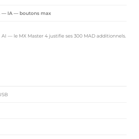
s — IA — boutons max
i AI — le MX Master 4 justifie ses 300 MAD additionnels.
 USB