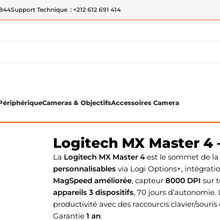
 844
Support Technique : +212 612 691 414
Périphérique
Cameras & Objectifs
Accessoires Camera
is Sans Fil
Logitech MX Master 4 –
La
Logitech MX Master 4
est le sommet de 
personnalisables
via Logi Options+, intégrati
MagSpeed améliorée
, capteur
8000 DPI
sur t
appareils 3 dispositifs
, 70 jours d’autonomie.
productivité avec des raccourcis clavier/souris
Garantie
1 an
.