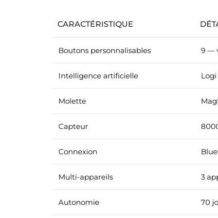
CARACTÉRISTIQUE
DÉT
Boutons personnalisables
9 — 
Intelligence artificielle
Logi
Molette
MagS
Capteur
8000
Connexion
Blue
Multi-appareils
3 ap
Autonomie
70 j