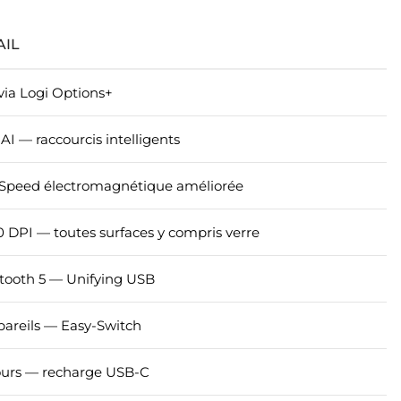
AIL
via Logi Options+
 AI — raccourcis intelligents
peed électromagnétique améliorée
 DPI — toutes surfaces y compris verre
tooth 5 — Unifying USB
pareils — Easy-Switch
ours — recharge USB-C