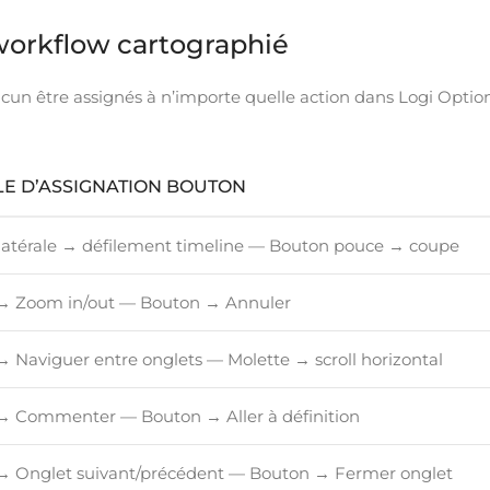
workflow cartographié
un être assignés à n’importe quelle action dans Logi Option
E D’ASSIGNATION BOUTON
latérale → défilement timeline — Bouton pouce → coupe
→ Zoom in/out — Bouton → Annuler
 Naviguer entre onglets — Molette → scroll horizontal
→ Commenter — Bouton → Aller à définition
→ Onglet suivant/précédent — Bouton → Fermer onglet