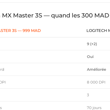
h MX Master 3S — quand les 300 MAD s
STER 3S — 999 MAD
LOGITECH 
9 (+2)
Oui
rd
Améliorée
DPI
8 000 DPI
3
s
70 jours