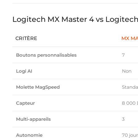
Logitech MX Master 4 vs Logitec
CRITÈRE
MX MA
Boutons personnalisables
7
Logi AI
Non
Molette MagSpeed
Standa
Capteur
8 000 
Multi-appareils
3
Autonomie
70 jour