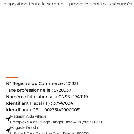
disposition toute la semain
proposés sont tous sécurisés
N° Registre du Commerce : 101331
Taxe professionnelle : 57209371
Numéro d’affiliation à la CNSS : 1749119
Identifiant Fiscal (IF) : 37747004
Identifiant (ICE) : 002351429000051
Magasin Aida village
Complexe Aida village Tanger Bloc 4, 18 ,ctc, 90000
Magasin Drissia
L, B ziad, 7 Av. Tariq Ibn Ziad, Tangier 90000