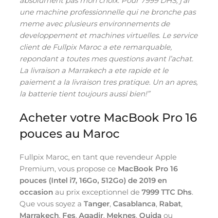
absolument pas mon choix. Pour 7999 DHS, j’ai
une machine professionnelle qui ne bronche pas
meme avec plusieurs environnements de
developpement et machines virtuelles. Le service
client de Fullpix Maroc a ete remarquable,
repondant a toutes mes questions avant l’achat.
La livraison a Marrakech a ete rapide et le
paiement a la livraison tres pratique. Un an apres,
la batterie tient toujours aussi bien!”
Acheter votre MacBook Pro 16
pouces au Maroc
Fullpix Maroc, en tant que revendeur Apple
Premium, vous propose ce
MacBook Pro 16
pouces (Intel i7, 16Go, 512Go) de 2019 en
occasion
au prix exceptionnel de
7999 TTC Dhs
.
Que vous soyez a
Tanger
,
Casablanca
,
Rabat
,
Marrakech
,
Fes
,
Agadir
,
Meknes
,
Oujda
ou