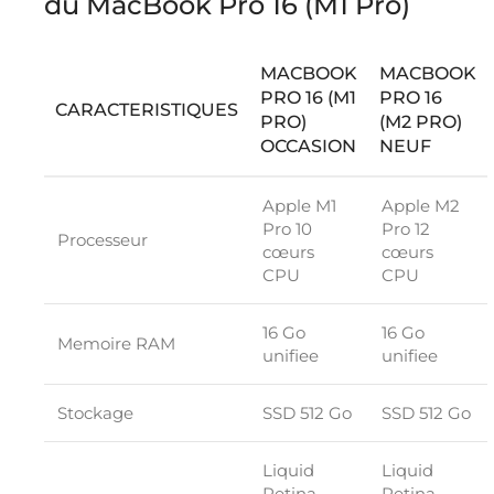
du MacBook Pro 16 (M1 Pro)
MACBOOK
MACBOOK
PRO 16 (M1
PRO 16
CARACTERISTIQUES
PRO)
(M2 PRO)
OCCASION
NEUF
Apple M1
Apple M2
Pro 10
Pro 12
Processeur
cœurs
cœurs
CPU
CPU
16 Go
16 Go
Memoire RAM
unifiee
unifiee
Stockage
SSD 512 Go
SSD 512 Go
Liquid
Liquid
Retina
Retina