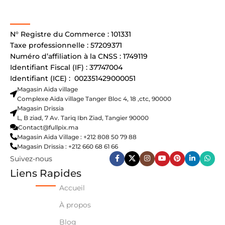
N° Registre du Commerce : 101331
Taxe professionnelle : 57209371
Numéro d’affiliation à la CNSS : 1749119
Identifiant Fiscal (IF) : 37747004
Identifiant (ICE) : 002351429000051
Magasin Aida village
Complexe Aida village Tanger Bloc 4, 18 ,ctc, 90000
Magasin Drissia
L, B ziad, 7 Av. Tariq Ibn Ziad, Tangier 90000
Contact@fullpix.ma
Magasin Aida Village : +212 808 50 79 88
Magasin Drissia : +212 660 68 61 66
Suivez-nous
Liens Rapides
Accueil
À propos
Blog