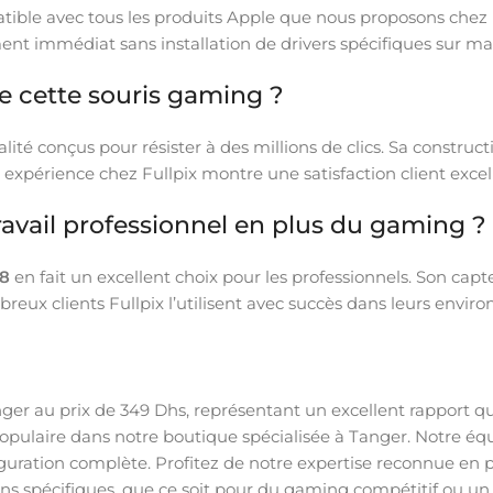
atible avec tous les produits Apple que nous proposons chez 
ent immédiat sans installation de drivers spécifiques sur m
de cette souris gaming ?
lité conçus pour résister à des millions de clics. Sa constru
périence chez Fullpix montre une satisfaction client excell
 travail professionnel en plus du gaming ?
8
en fait un excellent choix pour les professionnels. Son cap
x clients Fullpix l’utilisent avec succès dans leurs enviro
nger au prix de 349 Dhs, représentant un excellent rapport qu
laire dans notre boutique spécialisée à Tanger. Notre équ
figuration complète. Profitez de notre expertise reconnue e
s spécifiques, que ce soit pour du gaming compétitif ou un