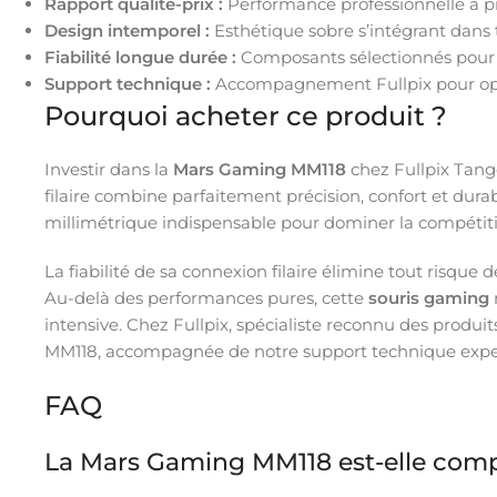
Rapport qualité-prix :
Performance professionnelle à pr
Design intemporel :
Esthétique sobre s’intégrant dans
Fiabilité longue durée :
Composants sélectionnés pour
Support technique :
Accompagnement Fullpix pour opt
Pourquoi acheter ce produit ?
Investir dans la
Mars Gaming MM118
chez Fullpix Tang
filaire combine parfaitement précision, confort et dur
millimétrique indispensable pour dominer la compétit
La fiabilité de sa connexion filaire élimine tout risqu
Au-delà des performances pures, cette
souris gaming
intensive. Chez Fullpix, spécialiste reconnu des prod
MM118, accompagnée de notre support technique exper
FAQ
La Mars Gaming MM118 est-elle compa