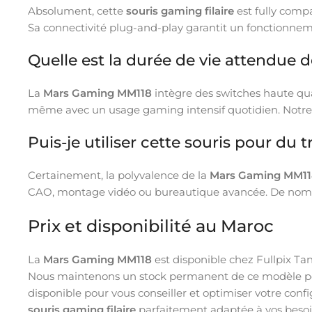
Absolument, cette
souris gaming filaire
est fully comp
Sa connectivité plug-and-play garantit un fonctionnem
Quelle est la durée de vie attendue 
La
Mars Gaming MM118
intègre des switches haute qua
même avec un usage gaming intensif quotidien. Notre ex
Puis-je utiliser cette souris pour du
Certainement, la polyvalence de la
Mars Gaming MM11
CAO, montage vidéo ou bureautique avancée. De nombreu
Prix et disponibilité au Maroc
La
Mars Gaming MM118
est disponible chez Fullpix Ta
Nous maintenons un stock permanent de ce modèle popu
disponible pour vous conseiller et optimiser votre con
souris gaming filaire
parfaitement adaptée à vos besoin