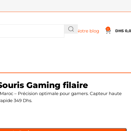
0
Notre blog
DHS
0,
ouris Gaming filaire
Maroc – Précision optimale pour gamers. Capteur haute
rapide 349 Dhs.