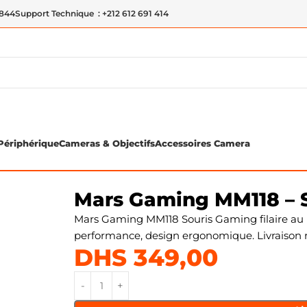
 844
Support Technique : +212 612 691 414
Périphérique
Cameras & Objectifs
Accessoires Camera
 Gaming filaire
Mars Gaming MM118 – S
Mars Gaming MM118 Souris Gaming filaire au 
performance, design ergonomique. Livraison 
DHS
349,00