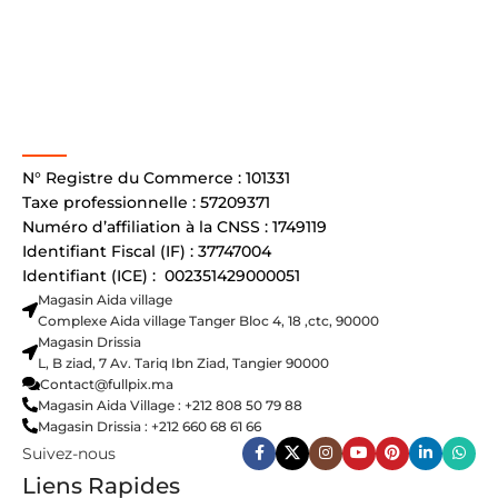
N° Registre du Commerce : 101331
Taxe professionnelle : 57209371
Numéro d’affiliation à la CNSS : 1749119
Identifiant Fiscal (IF) : 37747004
Identifiant (ICE) : 002351429000051
Magasin Aida village
Complexe Aida village Tanger Bloc 4, 18 ,ctc, 90000
Magasin Drissia
L, B ziad, 7 Av. Tariq Ibn Ziad, Tangier 90000
Contact@fullpix.ma
Magasin Aida Village : +212 808 50 79 88
Magasin Drissia : +212 660 68 61 66
Suivez-nous
Liens Rapides