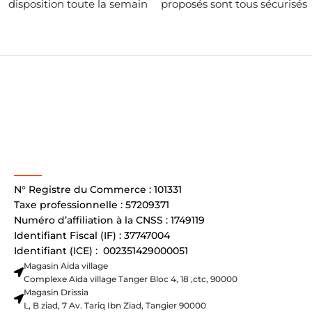
disposition toute la semain
proposés sont tous sécurisés
N° Registre du Commerce : 101331
Taxe professionnelle : 57209371
Numéro d’affiliation à la CNSS : 1749119
Identifiant Fiscal (IF) : 37747004
Identifiant (ICE) : 002351429000051
Magasin Aida village
Complexe Aida village Tanger Bloc 4, 18 ,ctc, 90000
Magasin Drissia
L, B ziad, 7 Av. Tariq Ibn Ziad, Tangier 90000