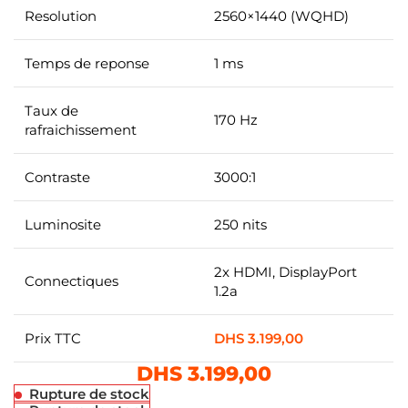
Resolution
2560×1440 (WQHD)
Temps de reponse
1 ms
Taux de
170 Hz
rafraichissement
Contraste
3000:1
Luminosite
250 nits
2x HDMI, DisplayPort
Connectiques
1.2a
Prix TTC
DHS
3.199,00
DHS
3.199,00
Rupture de stock