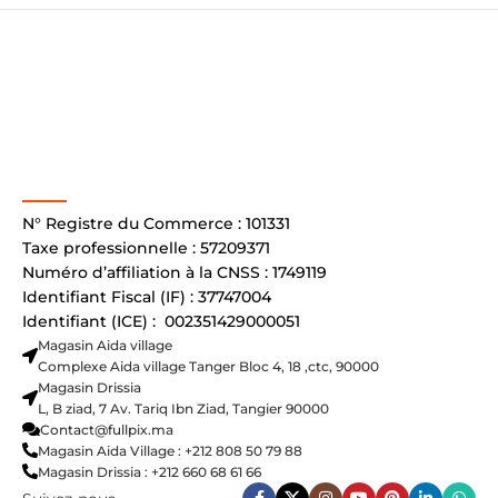
N° Registre du Commerce : 101331
Taxe professionnelle : 57209371
Numéro d’affiliation à la CNSS : 1749119
Identifiant Fiscal (IF) : 37747004
Identifiant (ICE) : 002351429000051
Magasin Aida village
Complexe Aida village Tanger Bloc 4, 18 ,ctc, 90000
Magasin Drissia
L, B ziad, 7 Av. Tariq Ibn Ziad, Tangier 90000
Contact@fullpix.ma
Magasin Aida Village : +212 808 50 79 88
Magasin Drissia : +212 660 68 61 66