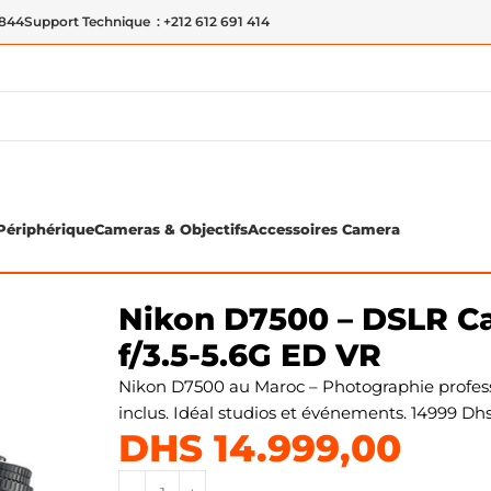
 844
Support Technique : +212 612 691 414
Périphérique
Cameras & Objectifs
Accessoires Camera
-S DX 18-140mm f/3.5-5.6G ED VR
Nikon D7500 – DSLR C
f/3.5-5.6G ED VR
Nikon D7500 au Maroc – Photographie profess
inclus. Idéal studios et événements. 14999 Dhs 
DHS
14.999,00