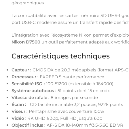
géographiques.
La compatibilité avec les cartes mémoire SD UHS-I garant
port USB-C moderne assure un transfert rapide des fichi
L’intégration avec l’écosystème Nikon permet d’exploit
Nikon D7500
un outil parfaitement adapté aux workflo
Caractéristiques techniques
Capteur :
CMOS DX de 20,9 mégapixels (format APS-C
Processeur :
EXPEED 5 haute performance
Sensibilité ISO :
100-51200 (extensible à 164000)
Système autofocus :
51 points dont 15 en croix
Vitesse de rafale :
8 images par seconde
Écran :
LCD tactile inclinable 3,2 pouces, 922k points
Viseur :
Pentaprisme avec couverture 100%
Vidéo :
4K UHD à 30p, Full HD jusqu’à 60p
Objectif inclus :
AF-S DX 18-140mm f/3.5-5.6G ED VR