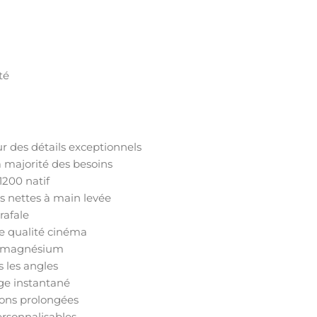
té
 des détails exceptionnels
majorité des besoins
1200 natif
 nettes à main levée
rafale
 qualité cinéma
de magnésium
s les angles
ge instantané
ions prolongées
rsonnalisables