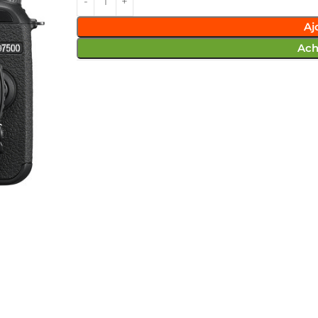
Aj
Ach