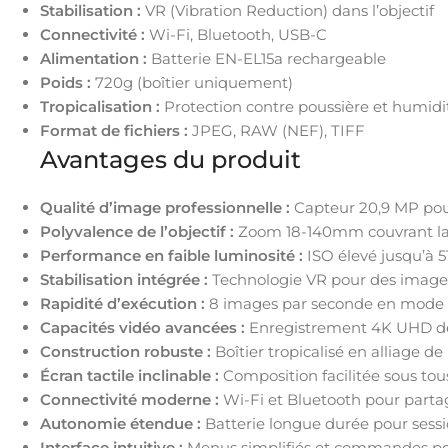
Stabilisation :
VR (Vibration Reduction) dans l’objectif
Connectivité :
Wi-Fi, Bluetooth, USB-C
Alimentation :
Batterie EN-EL15a rechargeable
Poids :
720g (boîtier uniquement)
Tropicalisation :
Protection contre poussière et humidi
Format de fichiers :
JPEG, RAW (NEF), TIFF
Avantages du produit
Qualité d’image professionnelle :
Capteur 20,9 MP pour
Polyvalence de l’objectif :
Zoom 18-140mm couvrant la 
Performance en faible luminosité :
ISO élevé jusqu’à 5
Stabilisation intégrée :
Technologie VR pour des images
Rapidité d’exécution :
8 images par seconde en mode 
Capacités vidéo avancées :
Enregistrement 4K UHD de
Construction robuste :
Boîtier tropicalisé en alliage 
Écran tactile inclinable :
Composition facilitée sous tou
Connectivité moderne :
Wi-Fi et Bluetooth pour parta
Autonomie étendue :
Batterie longue durée pour sess
Interface intuitive :
Menus simplifiés et commandes pe