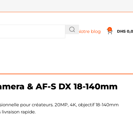
0
Notre blog
DHS
0,
amera & AF-S DX 18-140mm
ionnelle pour créateurs. 20MP, 4K, objectif 18-140mm
livraison rapide.