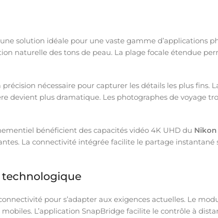
une solution idéale pour une vaste gamme d’applications ph
tion naturelle des tons de peau. La plage focale étendue perm
récision nécessaire pour capturer les détails les plus fins. 
ière devient plus dramatique. Les photographes de voyage t
vénementiel bénéficient des capacités vidéo 4K UHD du
Nikon
s. La connectivité intégrée facilite le partage instantané su
n technologique
 connectivité pour s’adapter aux exigences actuelles. Le m
 mobiles. L’application SnapBridge facilite le contrôle à dis