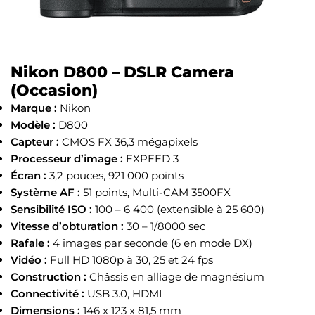
Nikon D800 – DSLR Camera
(Occasion)
Marque :
Nikon
Modèle :
D800
Capteur :
CMOS FX 36,3 mégapixels
Processeur d’image :
EXPEED 3
Écran :
3,2 pouces, 921 000 points
Système AF :
51 points, Multi-CAM 3500FX
Sensibilité ISO :
100 – 6 400 (extensible à 25 600)
Vitesse d’obturation :
30 – 1/8000 sec
Rafale :
4 images par seconde (6 en mode DX)
Vidéo :
Full HD 1080p à 30, 25 et 24 fps
Construction :
Châssis en alliage de magnésium
Connectivité :
USB 3.0, HDMI
Dimensions :
146 x 123 x 81,5 mm