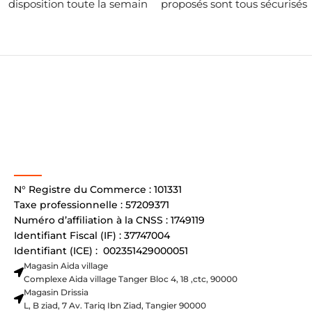
disposition toute la semain
proposés sont tous sécurisés
N° Registre du Commerce : 101331
Taxe professionnelle : 57209371
Numéro d’affiliation à la CNSS : 1749119
Identifiant Fiscal (IF) : 37747004
Identifiant (ICE) : 002351429000051
Magasin Aida village
Complexe Aida village Tanger Bloc 4, 18 ,ctc, 90000
Magasin Drissia
L, B ziad, 7 Av. Tariq Ibn Ziad, Tangier 90000