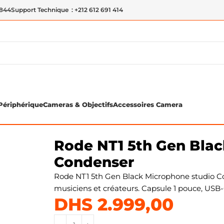
 844
Support Technique : +212 612 691 414
Périphérique
Cameras & Objectifs
Accessoires Camera
ondenser
Rode NT1 5th Gen Black – Microphone studio Cond
Rode NT1 5th Gen Blac
Condenser
Rode NT1 5th Gen Black Microphone studio C
musiciens et créateurs. Capsule 1 pouce, USB-
DHS
2.999,00