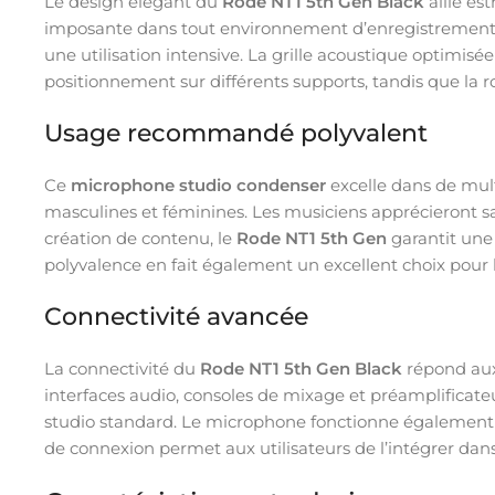
Le design élégant du
Rode NT1 5th Gen Black
allie es
imposante dans tout environnement d’enregistrement. L
une utilisation intensive. La grille acoustique optimis
positionnement sur différents supports, tandis que la 
Usage recommandé polyvalent
Ce
microphone studio condenser
excelle dans de multi
masculines et féminines. Les musiciens apprécieront sa
création de contenu, le
Rode NT1 5th Gen
garantit une 
polyvalence en fait également un excellent choix pour
Connectivité avancée
La connectivité du
Rode NT1 5th Gen Black
répond aux
interfaces audio, consoles de mixage et préamplificate
studio standard. Le microphone fonctionne également av
de connexion permet aux utilisateurs de l’intégrer dan