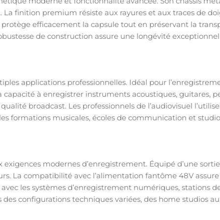
thétique moderne et fonctionnalité avancée. Son châssis mét
a finition premium résiste aux rayures et aux traces de do
ée protège efficacement la capsule tout en préservant la tran
robustesse de construction assure une longévité exceptionnell
ples applications professionnelles. Idéal pour l’enregistremen
 capacité à enregistrer instruments acoustiques, guitares, p
qualité broadcast. Les professionnels de l’audiovisuel l’utilise
 les formations musicales, écoles de communication et studi
 exigences modernes d’enregistrement. Équipé d’une sortie X
urs. La compatibilité avec l’alimentation fantôme 48V assur
ec les systèmes d’enregistrement numériques, stations de trav
s des configurations techniques variées, des home studios aux