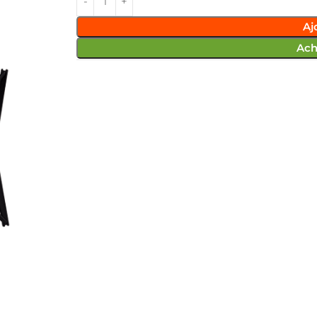
Aj
Ach