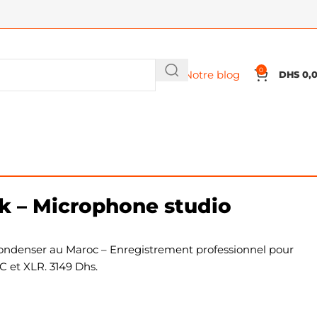
0
Notre blog
DHS
0,
enser
k – Microphone studio
ondenser au Maroc – Enregistrement professionnel pour
C et XLR. 3149 Dhs.