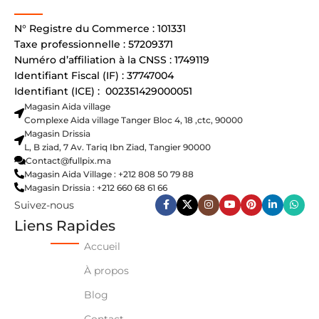
N° Registre du Commerce : 101331
Taxe professionnelle : 57209371
Numéro d’affiliation à la CNSS : 1749119
Identifiant Fiscal (IF) : 37747004
Identifiant (ICE) : 002351429000051
Magasin Aida village
Complexe Aida village Tanger Bloc 4, 18 ,ctc, 90000
Magasin Drissia
L, B ziad, 7 Av. Tariq Ibn Ziad, Tangier 90000
Contact@fullpix.ma
Magasin Aida Village : +212 808 50 79 88
Magasin Drissia : +212 660 68 61 66
Suivez-nous
Liens Rapides
Accueil
À propos
Blog
Contact