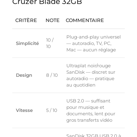
Cruzer Blade 32GB
CRITÈRE
NOTE
COMMENTAIRE
Plug-and-play universel
10 /
Simplicité
— autoradio, TV, PC,
10
Mac — aucun réglage
Ultraplat noir/rouge
SanDisk — discret sur
Design
8 / 10
autoradio — pratique
au quotidien
USB 2.0 — suffisant
pour musique et
Vitesse
5 / 10
documents, lent pour
gros transferts vidéo
SanDisk 32GB USB 2.0 à