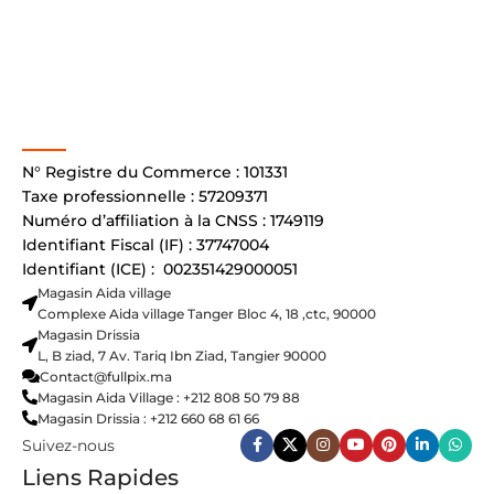
N° Registre du Commerce : 101331
Taxe professionnelle : 57209371
Numéro d’affiliation à la CNSS : 1749119
Identifiant Fiscal (IF) : 37747004
Identifiant (ICE) : 002351429000051
Magasin Aida village
Complexe Aida village Tanger Bloc 4, 18 ,ctc, 90000
Magasin Drissia
L, B ziad, 7 Av. Tariq Ibn Ziad, Tangier 90000
Contact@fullpix.ma
Magasin Aida Village : +212 808 50 79 88
Magasin Drissia : +212 660 68 61 66
Suivez-nous
Liens Rapides