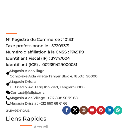
N° Registre du Commerce : 101331
Taxe professionnelle : 57209371
Numéro d’affiliation à la CNSS : 1749119
Identifiant Fiscal (IF) : 37747004
Identifiant (ICE) : 002351429000051
Magasin Aida village
Complexe Aida village Tanger Bloc 4, 18 ,ctc, 90000
Magasin Drissia
L, B ziad, 7 Av. Tariq Ibn Ziad, Tangier 90000
Contact@fullpix.ma
Magasin Aida Village : +212 808 50 79 88
Magasin Drissia : +212 660 68 61 66
Suivez-nous
Liens Rapides
Accueil