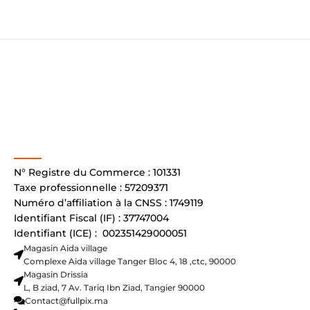
N° Registre du Commerce : 101331
Taxe professionnelle : 57209371
Numéro d’affiliation à la CNSS : 1749119
Identifiant Fiscal (IF) : 37747004
Identifiant (ICE) : 002351429000051
Magasin Aida village
Complexe Aida village Tanger Bloc 4, 18 ,ctc, 90000
Magasin Drissia
L, B ziad, 7 Av. Tariq Ibn Ziad, Tangier 90000
Contact@fullpix.ma