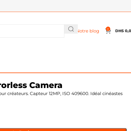
0
Notre blog
DHS
0,
rrorless Camera
our créateurs. Capteur 12MP, ISO 409600. Idéal cinéastes