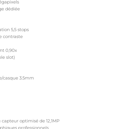
égapixels
ge dédiée
tion 5,5 stops
e contraste
nt 0,90x
le slot)
one/casque 3.5mm
 capteur optimisé de 12,1MP
phiques professionnels