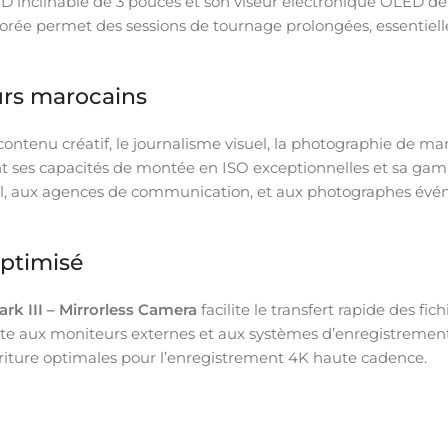
CD inclinable de 3 pouces et son viseur électronique OLED de
orée permet des sessions de tournage prolongées, essentielle
rs marocains
contenu créatif, le journalisme visuel, la photographie de ma
nt ses capacités de montée en ISO exceptionnelles et sa 
tal, aux agences de communication, et aux photographes év
ptimisé
rk III – Mirrorless Camera
facilite le transfert rapide des fi
 aux moniteurs externes et aux systèmes d’enregistrement pr
criture optimales pour l’enregistrement 4K haute cadence.