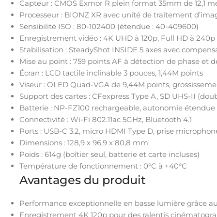
Capteur : CMOS Exmor R plein format 35mm de 12,1 m
Processeur : BIONZ XR avec unité de traitement d’ima
Sensibilité ISO : 80-102400 (étendue : 40-409600)
Enregistrement vidéo : 4K UHD à 120p, Full HD à 240p
Stabilisation : SteadyShot INSIDE 5 axes avec compensa
Mise au point : 759 points AF à détection de phase et d
Écran : LCD tactile inclinable 3 pouces, 1,44M points
Viseur : OLED Quad-VGA de 9,44M points, grossisseme
Support des cartes : CFexpress Type A, SD UHS-II (doub
Batterie : NP-FZ100 rechargeable, autonomie étendue
Connectivité : Wi-Fi 802.11ac 5GHz, Bluetooth 4.1
Ports : USB-C 3.2, micro HDMI Type D, prise microph
Dimensions : 128,9 x 96,9 x 80,8 mm
Poids : 614g (boîtier seul, batterie et carte incluses)
Température de fonctionnement : 0°C à +40°C
Avantages du produit
Performance exceptionnelle en basse lumière grâce au
Enregistrement 4K 120p pour des ralentis cinématogra