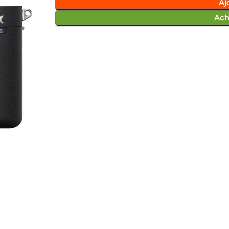
Aj
Ach