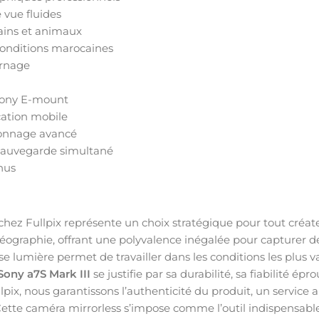
 vue fluides
ains et animaux
conditions marocaines
urnage
 Sony E-mount
ication mobile
alonnage avancé
sauvegarde simultané
nus
chez Fullpix représente un choix stratégique pour tout créat
vidéographie, offrant une polyvalence inégalée pour capturer 
e lumière permet de travailler dans les conditions les plus
Sony a7S Mark III
se justifie par sa durabilité, sa fiabilité ép
lpix, nous garantissons l’authenticité du produit, un service
 Cette caméra mirrorless s’impose comme l’outil indispensabl