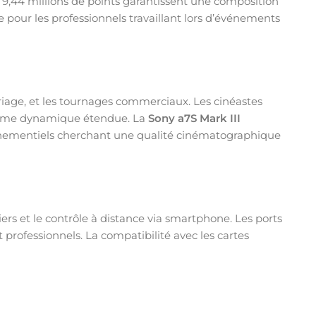
 9,44 millions de points garantissent une composition
 pour les professionnels travaillant lors d’événements
riage, et les tournages commerciaux. Les cinéastes
gamme dynamique étendue. La
Sony a7S Mark III
énementiels cherchant une qualité cinématographique
chiers et le contrôle à distance via smartphone. Les ports
ofessionnels. La compatibilité avec les cartes