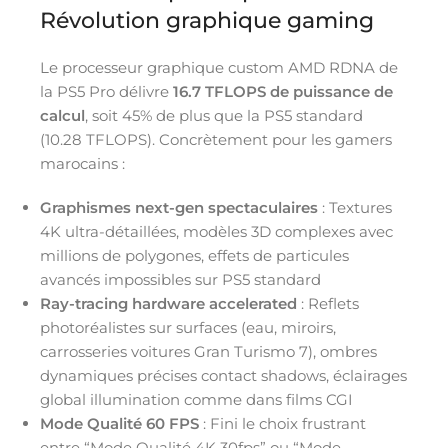
Révolution graphique gaming
Le processeur graphique custom AMD RDNA de
la PS5 Pro délivre
16.7 TFLOPS de puissance de
calcul
, soit 45% de plus que la PS5 standard
(10.28 TFLOPS). Concrètement pour les gamers
marocains :
Graphismes next-gen spectaculaires
: Textures
4K ultra-détaillées, modèles 3D complexes avec
millions de polygones, effets de particules
avancés impossibles sur PS5 standard
Ray-tracing hardware accelerated
: Reflets
photoréalistes sur surfaces (eau, miroirs,
carrosseries voitures Gran Turismo 7), ombres
dynamiques précises contact shadows, éclairages
global illumination comme dans films CGI
Mode Qualité 60 FPS
: Fini le choix frustrant
entre “Mode Qualité 4K 30fps” ou “Mode