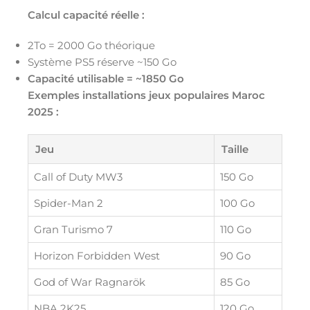
Calcul capacité réelle :
2To = 2000 Go théorique
Système PS5 réserve ~150 Go
Capacité utilisable = ~1850 Go
Exemples installations jeux populaires Maroc
2025 :
Jeu
Taille
Call of Duty MW3
150 Go
Spider-Man 2
100 Go
Gran Turismo 7
110 Go
Horizon Forbidden West
90 Go
God of War Ragnarök
85 Go
NBA 2K25
120 Go