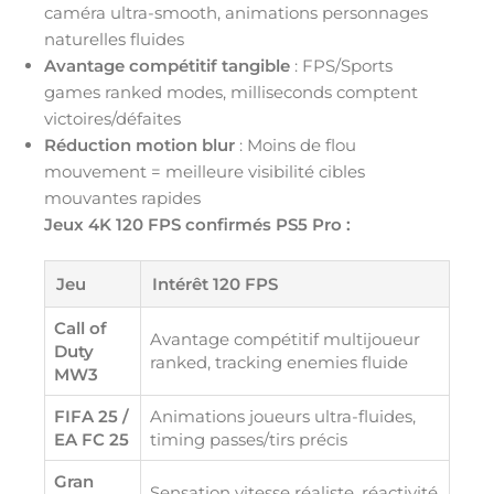
caméra ultra-smooth, animations personnages
naturelles fluides
Avantage compétitif tangible
: FPS/Sports
games ranked modes, milliseconds comptent
victoires/défaites
Réduction motion blur
: Moins de flou
mouvement = meilleure visibilité cibles
mouvantes rapides
Jeux 4K 120 FPS confirmés PS5 Pro :
Jeu
Intérêt 120 FPS
Call of
Avantage compétitif multijoueur
Duty
ranked, tracking enemies fluide
MW3
FIFA 25 /
Animations joueurs ultra-fluides,
EA FC 25
timing passes/tirs précis
Gran
Sensation vitesse réaliste, réactivité