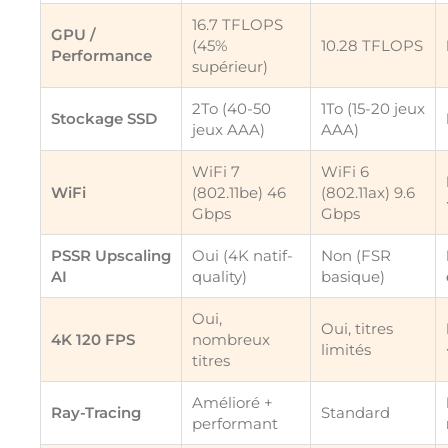
16.7 TFLOPS
GPU /
(45%
10.28 TFLOPS
Performance
supérieur)
2To (40-50
1To (15-20 jeux
Stockage SSD
jeux AAA)
AAA)
WiFi 7
WiFi 6
WiFi
(802.11be) 46
(802.11ax) 9.6
Gbps
Gbps
PSSR Upscaling
Oui (4K natif-
Non (FSR
AI
quality)
basique)
Oui,
Oui, titres
4K 120 FPS
nombreux
limités
titres
Amélioré +
Ray-Tracing
Standard
performant