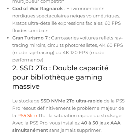
multijoueur compétitif
God of War Ragnarök
: Environnements
nordiques spectaculaires neiges volumétriques,
Kratos ultra-détaillé expressions faciales, 60 FPS
fluides combats
Gran Turismo 7
: Carrosseries voitures reflets ray-
tracing miroirs, circuits photoréalistes, 4K 60 FPS
(mode ray-tracing) ou 4K 120 FPS (mode
performance)
2. SSD 2To : Double capacité
pour bibliothèque gaming
massive
Le stockage
SSD NVMe 2To ultra-rapide
de la PS5
Pro résout définitivement le problème majeur de
la
PS5 Slim
1To : la saturation rapide du stockage.
Avec la PS5 Pro, vous installez
40 à 50 jeux AAA
simultanément
sans jamais supprimer.