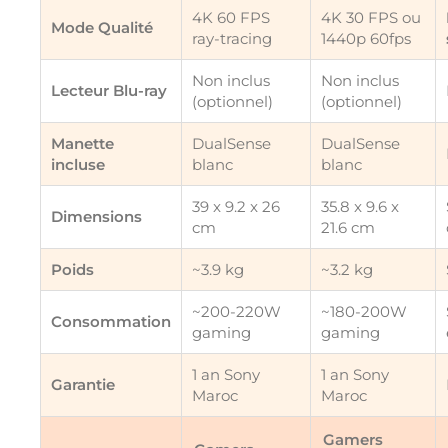
4K 60 FPS
4K 30 FPS ou
Mode Qualité
ray-tracing
1440p 60fps
Non inclus
Non inclus
Lecteur Blu-ray
(optionnel)
(optionnel)
Manette
DualSense
DualSense
incluse
blanc
blanc
39 x 9.2 x 26
35.8 x 9.6 x
Dimensions
cm
21.6 cm
Poids
~3.9 kg
~3.2 kg
~200-220W
~180-200W
Consommation
gaming
gaming
1 an Sony
1 an Sony
Garantie
Maroc
Maroc
Gamers