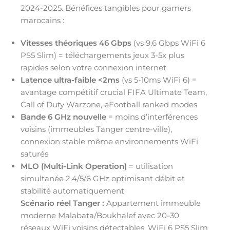
2024-2025. Bénéfices tangibles pour gamers
marocains :
Vitesses théoriques 46 Gbps
(vs 9.6 Gbps WiFi 6
PS5 Slim) = téléchargements jeux 3-5x plus
rapides selon votre connexion internet
Latence ultra-faible <2ms
(vs 5-10ms WiFi 6) =
avantage compétitif crucial FIFA Ultimate Team,
Call of Duty Warzone, eFootball ranked modes
Bande 6 GHz nouvelle
= moins d’interférences
voisins (immeubles Tanger centre-ville),
connexion stable même environnements WiFi
saturés
MLO (Multi-Link Operation)
= utilisation
simultanée 2.4/5/6 GHz optimisant débit et
stabilité automatiquement
Scénario réel Tanger :
Appartement immeuble
moderne Malabata/Boukhalef avec 20-30
réseaux WiFi voisins détectables. WiFi 6 PS5 Slim