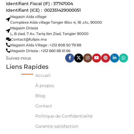
Identifiant Fiscal (IF) : 37747004
Identifiant (ICE) : 002351429000051
Magasin Aida village
Complexe Aida village Tanger Bloc 4, 18 ,ctc, 90000
Magasin Drissia
L, B ziad, 7 Av. Tariq Ibn Ziad, Tangier 90000
Contact@fullpix.ma
Magasin Aida Village : +212 808 50 79 88
Magasin Drissia : +212 660 68 61 66
Suivez-nous
Liens Rapides
Accueil
À propos
Blog
Contact
Politique de Confidentialité
Garantie satisfaction