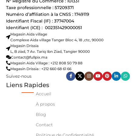
N° Registre du Commerce : 101331
Taxe professionnelle : 57209371
Numéro d’affiliation à la CNSS : 1749119
Identifiant Fiscal (IF) : 37747004
Identifiant (ICE) : 002351429000051
Magasin Aida village
Complexe Aida village Tanger Bloc 4, 18 ,ctc, 90000
Magasin Drissia
L, B ziad, 7 Av. Tariq Ibn Ziad, Tangier 90000
Contact@fullpix.ma
Magasin Aida Village : +212 808 50 79 88
Magasin Drissia : +212 660 68 61 66
Suivez-nous
Liens Rapides
Accueil
À propos
Blog
Contact
Politique de Confidentialité