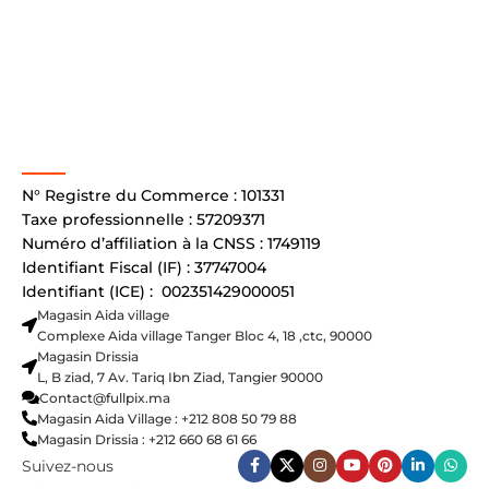
N° Registre du Commerce : 101331
Taxe professionnelle : 57209371
Numéro d’affiliation à la CNSS : 1749119
Identifiant Fiscal (IF) : 37747004
Identifiant (ICE) : 002351429000051
Magasin Aida village
Complexe Aida village Tanger Bloc 4, 18 ,ctc, 90000
Magasin Drissia
L, B ziad, 7 Av. Tariq Ibn Ziad, Tangier 90000
Contact@fullpix.ma
Magasin Aida Village : +212 808 50 79 88
Magasin Drissia : +212 660 68 61 66
Suivez-nous