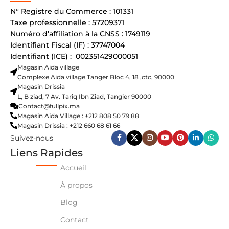
N° Registre du Commerce : 101331
Taxe professionnelle : 57209371
Numéro d’affiliation à la CNSS : 1749119
Identifiant Fiscal (IF) : 37747004
Identifiant (ICE) : 002351429000051
Magasin Aida village
Complexe Aida village Tanger Bloc 4, 18 ,ctc, 90000
Magasin Drissia
L, B ziad, 7 Av. Tariq Ibn Ziad, Tangier 90000
Contact@fullpix.ma
Magasin Aida Village : +212 808 50 79 88
Magasin Drissia : +212 660 68 61 66
Suivez-nous
Liens Rapides
Accueil
À propos
Blog
Contact