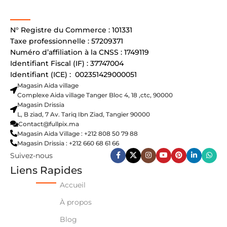
N° Registre du Commerce : 101331
Taxe professionnelle : 57209371
Numéro d’affiliation à la CNSS : 1749119
Identifiant Fiscal (IF) : 37747004
Identifiant (ICE) : 002351429000051
Magasin Aida village
Complexe Aida village Tanger Bloc 4, 18 ,ctc, 90000
Magasin Drissia
L, B ziad, 7 Av. Tariq Ibn Ziad, Tangier 90000
Contact@fullpix.ma
Magasin Aida Village : +212 808 50 79 88
Magasin Drissia : +212 660 68 61 66
Suivez-nous
Liens Rapides
Accueil
À propos
Blog