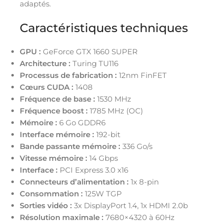
adaptés.
Caractéristiques techniques
GPU :
GeForce GTX 1660 SUPER
Architecture :
Turing TU116
Processus de fabrication :
12nm FinFET
Cœurs CUDA :
1408
Fréquence de base :
1530 MHz
Fréquence boost :
1785 MHz (OC)
Mémoire :
6 Go GDDR6
Interface mémoire :
192-bit
Bande passante mémoire :
336 Go/s
Vitesse mémoire :
14 Gbps
Interface :
PCI Express 3.0 x16
Connecteurs d’alimentation :
1x 8-pin
Consommation :
125W TGP
Sorties vidéo :
3x DisplayPort 1.4, 1x HDMI 2.0b
Résolution maximale :
7680×4320 à 60Hz