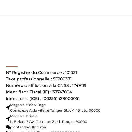
N° Registre du Commerce : 101331
Taxe professionnelle : 57209371
Numéro d’affiliation à la CNSS : 1749119
Identifiant Fiscal (IF) : 37747004
Identifiant (ICE) : 002351429000051
Magasin Aida village
Complexe Aida village Tanger Bloc 4, 18 ,ctc, 90000
Magasin Drissia
L, B ziad, 7 Av. Tariq Ibn Ziad, Tangier 90000
Contact@fullpix.ma