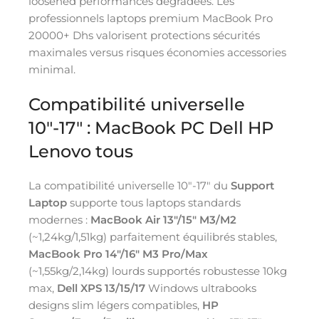
loosened performances dégradées. Les
professionnels laptops premium MacBook Pro
20000+ Dhs valorisent protections sécurités
maximales versus risques économies accessories
minimal.
Compatibilité universelle
10″-17″ : MacBook PC Dell HP
Lenovo tous
La compatibilité universelle 10″-17″ du
Support
Laptop
supporte tous laptops standards
modernes :
MacBook Air 13″/15″ M3/M2
(~1,24kg/1,51kg) parfaitement équilibrés stables,
MacBook Pro 14″/16″ M3 Pro/Max
(~1,55kg/2,14kg) lourds supportés robustesse 10kg
max,
Dell XPS 13/15/17
Windows ultrabooks
designs slim légers compatibles,
HP