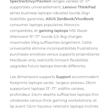
Spectre/Envy/Pavilion
ranges variées 13″-17″
supportées universellement,
Lenovo ThinkPad
séries business laptops robustes lourds 2kg+
stabilités garanties,
ASUS ZenBook/VivoBook
consumer laptops populaires Morocco
compatibles, et
gaming laptops
MSI Razer
Alienware 15″-17″ lourds 2,5-3kg charges
maximales 10kg suffisantes largement. Cette
universalité élimine incompatibilités frustrations
purchases anxieties versus supports propriétaires
MacBook-only restrictifs limitant flexibilités
upgrades futurs laptops brands différents.
Les dimensions supports
Support
accommodent
footprints laptops variés : largeur plateau 28cm
supportant laptops 13″-17″ widths variées,
profondeur 24cm depths suffisantes laptops thin
ultrabooks versus thick gaming workstations, et
lip avant 1,5cm hauteur retenant laptops inclinés